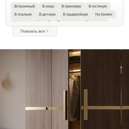
Встроенный
В нишу
В прихожую
В гостиную
В спальню
В детскую
В гардеробную
На балкон
На кухню
Угловой
Под потолок
С зеркалом
С антресолью
С полками
С ящиками
Показать все
Со штангой
Для одежды
Белый
Черный
Серый
Венге
Светлый
Матовый
Глянец
Современный
Стильный
Напольный
Книжный
Прямой
МДФ
ЛДСП
Со стеклом
Массив дерева
Двери распашные