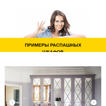
Прямые шкафы
Встроенные с минимальными техническими
зазорами
Угловые шкафы
Шкафы с нишами и сегментами
Многоуровневые шкафы
С зеркальными или декоративными вставками
Модульные или комбинированные
ПРИМЕРЫ РАСПАШНЫХ
ШКАФОВ
Дизайн и оформление фасадов
Современный дизайн шкафов строится на сочетании
минимализма и функциональности. В нашем каталоге
представлены фото, демонстрирующие разнообразие
решений.
Мы предлагаем:
Фасады из МДФ эмали
Фасады в пленке ПВХ