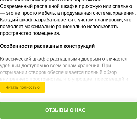
Современный распашной шкаф в прихожую или спальню
— это не просто мебель, а продуманная система хранения.
Каждый шкаф разрабатывается с учетом планировки, что
позволяет максимально рационально использовать
пространство помещения.
Особенности распашных конструкций
Классический шкаф с распашными дверьми отличается
удобным доступом ко всем зонам хранения. При
открывании створок обеспечивается полный обзор
внутреннего пространства, что упрощает поиск вещей и
делает использование наиболее комфортным.
Читать полностью
Особенно востребован встроенный шкаф, который
гармонично интегрируется в пространство и дополняет
общий интерьер. Такое решение подходит как для
ОТЗЫВЫ О НАС
просторных помещений, так и для ограниченных по
площади зон.
Популярные решения: