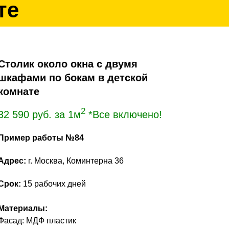
те
Столик около окна с двумя
шкафами по бокам в детской
комнате
2
32 590
руб. за 1м
*Все включено!
Пример работы №84
Адрес:
г. Москва, Коминтерна 36
Срок:
15 рабочих дней
Материалы:
Фасад: МДФ пластик