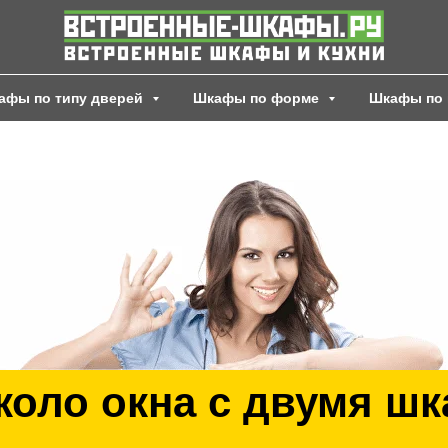
афы по типу дверей
Шкафы по форме
Шкафы по 
коло окна с двумя ш