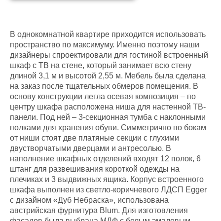
В однокомнатной квартире приходится использовать
пространство по максимуму. Именно поэтому наши
дизайнеры спроектировали для гостиной встроенный
шкаф с ТВ на стене, который занимает всю стену
длиной 3,1 м и высотой 2,55 м. Мебель была сделана
на заказ после тщательных обмеров помещения. В
основу конструкции легла осевая композиция – по
центру шкафа расположена ниша для настенной ТВ-
панели. Под ней – 3-секционная тумба с наклонными
полками для хранения обуви. Симметрично по бокам
от ниши стоят две платяные секции с глухими
двустворчатыми дверцами и антресолью. В
наполнение шкафных отделений входят 12 полок, 6
штанг для развешивания короткой одежды на
плечиках и 3 выдвижных ящика. Корпус встроенного
шкафа выполнен из светло-коричневого ЛДСП Egger
с дизайном «Дуб Небраска», использована
австрийская фурнитура Blum. Для изготовления
фасадов была выбрана МДФ с белым эмалевым