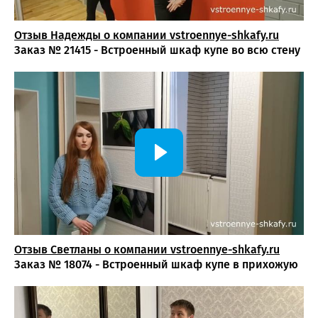
Преимущества покупки распашных шкафов у нашей
компании
Отзыв Надежды о компании vstroennye-shkafy.ru
Заказ № 21415 - Встроенный шкаф купе во всю стену
Индивидуальный подход: изготовление мебели по
размерам помещения и особенностям пространства.
Широкий выбор материалов, фурнитуры и
вариантов отделки.
Собственное производство обеспечивает
контроль качества и быстрые сроки изготовления.
Бесплатный замер и консультация специалиста.
Гарантия на материалы, мебель и установку.
Как заказать угловой распашной шкаф
Отзыв Светланы о компании vst
roennye-shkafy.ru
Свяжитесь с консультантом через сайт,
Заказ № 18074 - Встроенный шкаф купе в прихожую
мессенджер или по телефону — вы получите
профессиональную консультацию по наполнению и
вариантам конструкции.