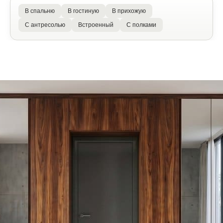
В спальню
В гостиную
В прихожую
С антресолью
Встроенный
С полками