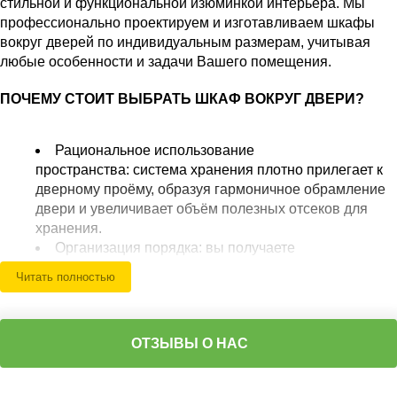
стильной и функциональной изюминкой интерьера. Мы
профессионально проектируем и изготавливаем шкафы
вокруг дверей по индивидуальным размерам, учитывая
любые особенности и задачи Вашего помещения.
ПОЧЕМУ СТОИТ ВЫБРАТЬ ШКАФ ВОКРУГ ДВЕРИ?
Рациональное использование
пространства: система хранения плотно прилегает к
дверному проёму, образуя гармоничное обрамление
двери и увеличивает объём полезных отсеков для
хранения.
Организация порядка: вы получаете
дополнительные полки, ниши и шкафчики для
Читать полностью
одежды, обуви, документов, аксессуаров или декора
прямо над дверью и по сторонам.
Визуальная целостность: шкаф вокруг входной или
ОТЗЫВЫ О НАС
межкомнатной двери объединяет интерьерные
элементы, формируя единый и законченный образ
комнаты.