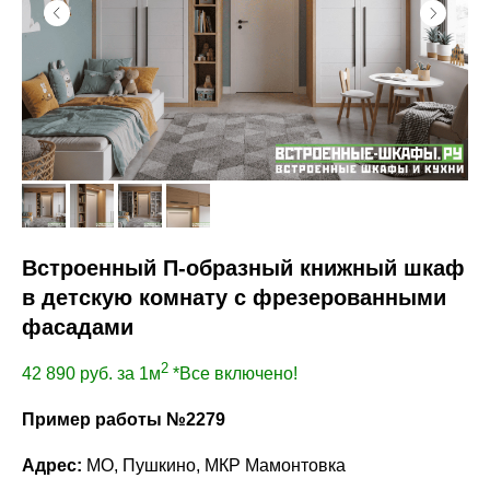
Каждый наш шкаф проектируется строго под ваши задачи:
Удобные ящики и полки для мелочей и документов
Боковые секции для одежды, коробок, текстиля,
канцелярии, сумок и обуви
Верхние антресоли или навесные шкафчики для
сезонных вещей или редко используемых предметов
Органайзеры для аксессуаров, книг, мультимедиа
Подсветка, встроенные розетки, декоративные
элементы (светильники, ниши для растений)
Встроенный П-образный книжный шкаф
ПРЕИМУЩЕСТВА ЗАКАЗА У НАС
в детскую комнату с фрезерованными
фасадами
Прямые цены — без посреднической наценки, вся
2
42 890
руб. за 1м
*Все включено!
экономия для вас
Профессиональная консультация и бесплатный
Пример работы №2279
замер на объекте
2-3 индивидуальных дизайн-проекта с адаптацией
Адрес:
МО, Пушкино, МКР Мамонтовка
под стиль и планировку комнаты