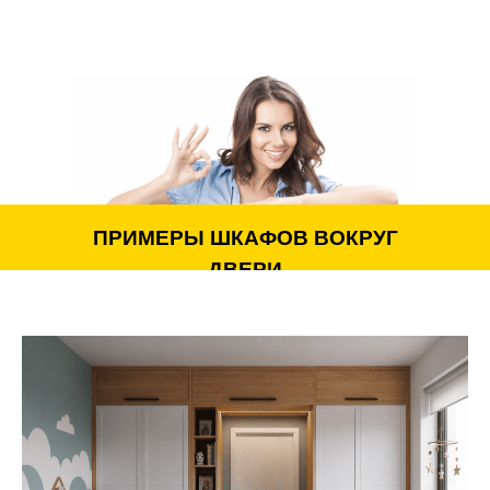
Индивидуальный дизайн: возможно оформить
мебель в абсолютно любом стиле — от элегантной
классики до лаконичного хай-тека или уютного
скандинавского минимализма.
МАТЕРИАЛЫ И ОТДЕЛКА
Мы предлагаем только современные и долговечные
материалы:
ПРИМЕРЫ ШКАФОВ ВОКРУГ
ЛДСП, МДФ (глянцевые, матовые,
фрезерованные)
ДВЕРИ
Натуральное дерево, акрил, пластик
Зеркальные или стеклянные фасады, фотопечать,
пескоструйный декор
Большой выбор цветов, текстур и конечной отделки
для гармоничного сочетания с интерьером
Качественная итальянская и немецкая фурнитура
ИНДИВИДУАЛЬНОЕ НАПОЛНЕНИЕ И
ФУНКЦИОНАЛЬНОСТЬ