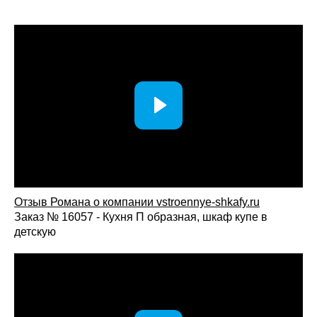
универсального дизайна, удобной системы хранения и
гибких интерьерных решений, которые легко адаптируются
под ваш стиль жизни.текст
Отзыв Романа о компании vstroennye-shkafy.ru
Заказ № 16057 - Кухня П образная, шкаф купе в
детскую