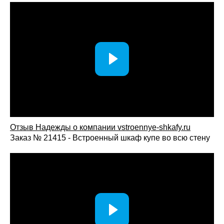
Выдвижные ящики;
Антресольные секции;
Корзины и встроенные органайзеры;
Секции для обуви;
Подсветка и дополнительные функциональные
элементы.
Конфигурация внутреннего пространства проектируется
индивидуально и может сочетать различные варианты
хранения, адаптированные под задачи владельцев.
Преимущества покупки распашных шкафов у нашей
компании
Отзыв Надежды о компании vstroennye-shkafy.ru
Заказ № 21415 - Встроенный шкаф купе во всю стену
Индивидуальный подход: изготовление мебели по
размерам помещения и особенностям пространства.
Широкий выбор материалов, фурнитуры и
вариантов отделки.
Собственное производство обеспечивает контроль
качества и быстрые сроки изготовления.
Бесплатный замер и консультация специалиста.