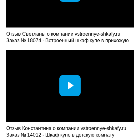
Гарантия на материалы, мебель и установку.
Как заказать серый распашной шкаф
Отзыв Светланы о компании vst
roennye-shkafy.ru
Свяжитесь с консультантом через сайт, мессенджер
Заказ № 18074 - Встроенный шкаф купе в прихожую
или по телефону — получите профессиональную
консультацию по наполнению и оформлению.
Вызовите замерщика бесплатно: специалист
произведёт точные замеры помещения и учтёт
особенности интерьера.
Дизайн-проект — тщательно продумаем
конфигурацию шкафа, внутреннее наполнение и
оформление фасадов.
Согласование и запуск в производство —
утверждаем детали проекта, стоимость и сроки
изготовления.
Изготовление, доставка и монтаж — выполняем
аккуратную установку с гарантией качества.
Отзыв Константина о компании vstroennye-shkafy.ru
Заказ № 14012 - Шкаф купе в детскую комнату
Серый распашной шкаф на заказ — это сочетание