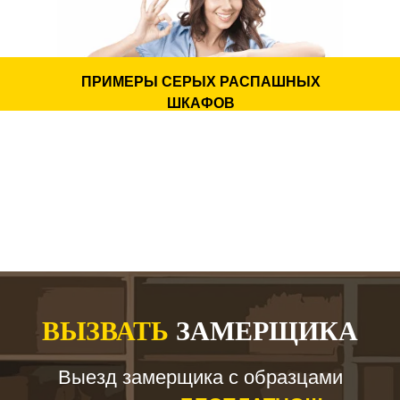
Наши мастера создают мебель, которая сочетает удобство
использования и продуманную интерьерную эстетику.
Функциональные решения и преимущества
ПРИМЕРЫ СЕРЫХ РАСПАШНЫХ
ШКАФОВ
Полный доступ ко всем внутренним секциям
шкафа.
Универсальное сочетание с различными
интерьерными стилями.
Возможность адаптации под помещения любого
размера.
Гибкая конфигурация внутреннего пространства.
Баланс между выразительным дизайном и
практичностью.
Серый распашной шкаф одинаково хорошо подходит для
спальни, прихожей, детской, гардеробной и жилых
ВЫЗВАТЬ
ЗАМЕРЩИКА
помещений различного назначения.
Дизайн и материалы фасадов
Выезд замерщика с образцами