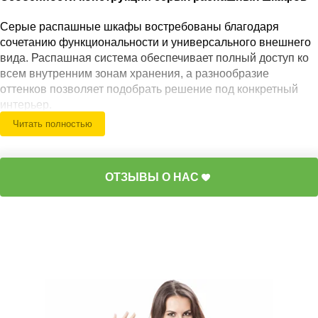
Серые распашные шкафы востребованы благодаря
сочетанию функциональности и универсального внешнего
вида. Распашная система обеспечивает полный доступ ко
всем внутренним зонам хранения, а разнообразие
оттенков позволяет подобрать решение под конкретный
интерьер.
Читать полностью
Наши специалисты учитывают размеры помещения,
освещение, цветовую палитру пространства и сценарии
использования мебели. Благодаря этому шкаф становится
ОТЗЫВЫ О НАС
частью общей композиции, а не отдельным предметом
интерьера.
Особой популярностью пользуются серый шкаф для
одежды распашной, модели в оттенке графит, светло-
серые решения и конструкции с зеркальными фасадами.
Конфигурация может быть выполнена в компактном или
крупном формате с различным количеством секций.