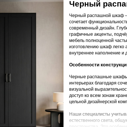
Черный расп
Черный распашной шкаф —
сочетает функциональност
современный дизайн. Глуб
графичные акценты, подчё
мебель полноценной часть
изготовлению шкаф легко 
внутреннее наполнение и 
Особенности конструкц
Черные распашные шкафы 
интерьерах благодаря соче
визуальной выразительнос
доступ ко всем зонам хра
цельной дизайнерской ком
Наши специалисты учитыв
естественного света, общу
пространства. Это особен