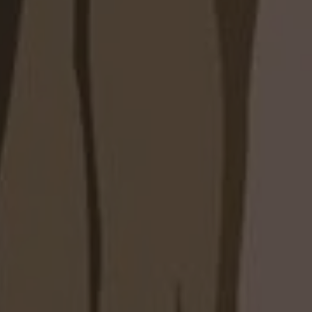
лнительные функциональные элементы.
 пространства проектируется индивидуально и
варианты хранения в зависимости от задач
распашных шкафов у нашей компании
одход: изготовление мебели по размерам
остям пространства.
ериалов, фурнитуры и вариантов отделки.
водство обеспечивает контроль качества и
вления.
и консультация специалиста.
иалы, мебель и установку.
спашной шкаф
ьтантом через сайт, мессенджер или по
 профессиональную консультацию по
нению.