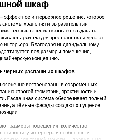
ашной шкаф
 эффектное интерьерное решение, которое
ь системы хранения и выразительный
окие тёмные оттенки помогают создавать
ркивают архитектуру пространства и делают
ю интерьера. Благодаря индивидуальному
адаптируется под размеры помещения,
дизайнерскую концепцию.
ии черных распашных шкафов
особенно востребованы в современных
танию строгой геометрии, практичности и
ти. Распашная система обеспечивает полный
нения, а тёмные фасады создают ощущение
позиции.
ают размеры помещения, количество
ю стилистику интерьера и особенности
но важно для тёмной мебели — правильные