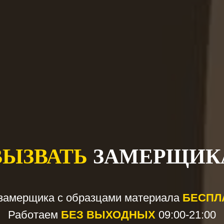
Вызовите замерщик
помещения и произве
Дизайн-проект — 
и внутреннее наполн
Согласование и зап
стоимость и сроки из
Изготовление, дос
установку с гарантией
Черный распашной шкаф на
дизайна, современной эст
которая становится полно
ВЫЗВАТЬ
ЗАМЕРЩИК
замерщика с образцами материала
БЕСПЛА
Работаем
БЕЗ ВЫХОДНЫХ
09:00-21:00