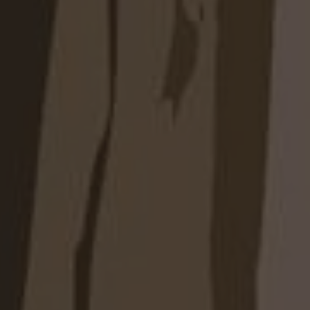
и;
зеровка;
ые поверхности;
нты;
фасадов с древесными текстурами;
зличных материалов и оттенков.
шо раскрывается в сочетании с подсветкой,
ми и контрастными интерьерными решениями.
темы хранения, где визуальная
ональность работают как единое решение.
й и короткой одежды;
назначения;
;
ции;
нные органайзеры;
буви;