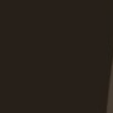
Подсветка и допо
Конфигурация внутреннего
может сочетать различные 
владельцев.
Преимущества покупки 
Индивидуальный п
помещения и особенн
Широкий выбор мат
Собственное произ
быстрые сроки изгото
Бесплатный замер 
Гарантия на матер
Как заказать черный ра
Свяжитесь с консул
телефону — получите
оформлению и напол