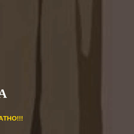
а бесплатно: специалист учтёт особенности
дёт точные замеры.
подберём конфигурацию, оформление фасадов
ение.
уск в производство — утверждаем проект,
готовления.
тавка и монтаж — выполняем аккуратную
 качества.
 заказ — это сочетание выразительного
етики и продуманной системы хранения,
ценной частью интерьера.
А
ТНО!!!