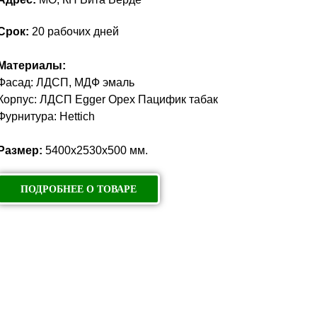
Срок:
20 рабочих дней
рой каждая деталь продумана и оправдана.
Материалы:
од к проектированию
Фасад: ЛДСП, МДФ эмаль
адаптацию под пространство
Корпус: ЛДСП Egger Орех Пацифик табак
риалы и надежную фурнитуру
Фурнитура: Hettich
 и высокий уровень исполнения
 результат внимательной работы дизайнеров и
Размер:
5400х2530х500 мм.
ых на создание безупречного результата.
ПОДРОБНЕЕ О ТОВАРЕ
рдеробную, достаточно связаться с нами
жете предоставить размеры помещения,
 — мы разработаем концепцию и предложим
-купе
робный шкаф