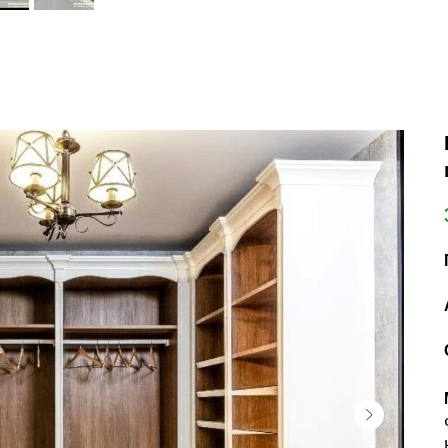
открытые шкафы 
встраиваемая гар
Современная гардеробная 
эстетики и продуманной ф
Мы создаем не просто шкаф
деталь работает на комфор