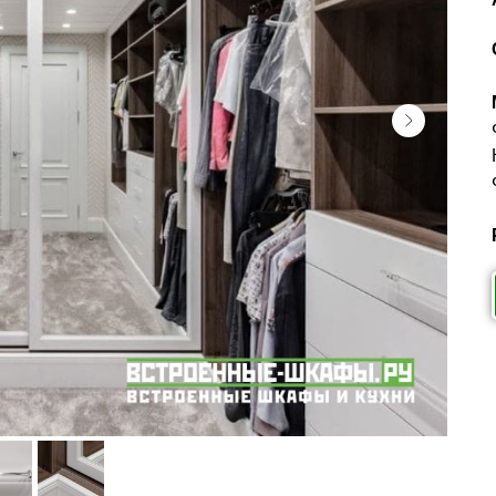
Почему выбирают нас
Мы создаем мебель, в кото
Вы получаете:
комплексный подх
точные замеры и 
премиальные мате
соблюдение сроков
Каждая гардеробная — это
технологов, ориентированн
Как заказать
Чтобы заказать шкафы в га
удобным способом. Вы мо
референсы или пожелания
оптимальное решение:
гардеробный шкаф
встроенный гарде