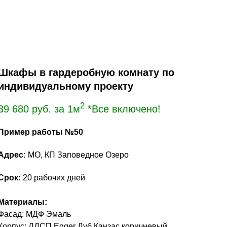
для одежды
деробная в прихожую
— это сочетание архитектурной точности,
ункциональности.
, а целостное пространство, где каждая
Шкафы в гардеробную комнату по
т, порядок и визуальную гармонию.
индивидуальному проекту
2
39 680
руб. за 1м
*Все включено!
Пример работы №50
Адрес:
МО, КП Заповедное Озеро
Срок:
20 рабочих дней
Материалы:
Фасад: МДФ Эмаль
Корпус: ЛДСП Egger Дуб Канзас коричневый