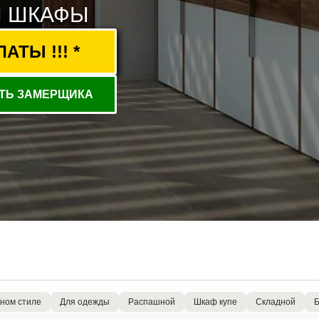
И ШКАФЫ
ТЫ !!! *
ТЬ ЗАМЕРЩИКА
ном стиле
Для одежды
Распашной
Шкаф купе
Складной