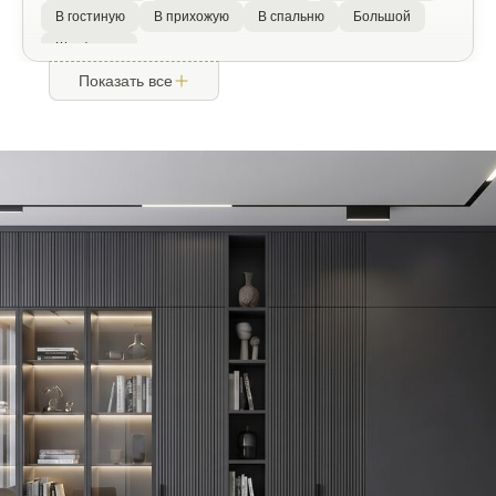
В гостиную
В прихожую
В спальню
Большой
Шкаф купе
Показать все