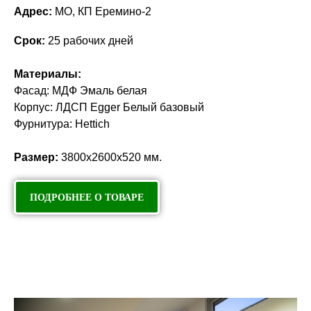
кто ценит эстетику, порядок и индивидуальный подход.
Адрес:
МО, КП Еремино-2
Ознакомьтесь с нашим портфолио, чтобы увидеть, как
трансформируется пространство с помощью мебели,
Срок:
25 рабочих дней
спроектированной именно для вас!
Материалы:
Фасад: МДФ Эмаль белая
Корпус: ЛДСП Egger Белый базовый
Фурнитура: Hettich
Размер:
3800х2600х520 мм.
ПОДРОБНЕЕ О ТОВАРЕ