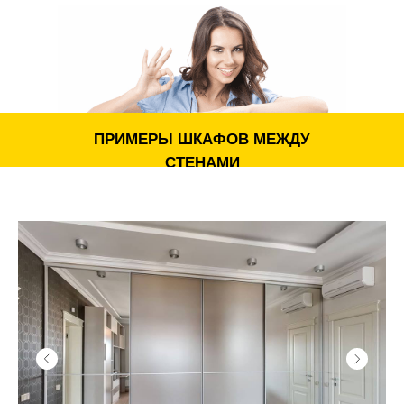
ОСНОВНЫЕ ТИПЫ ШКАФОВ
Мы реализуем шкафы-купе во всю стену, распашные и
комбинированные варианты, меблировку с открытыми
секциями и витринами, системы хранения для одежды,
книг, техники, документов и аксессуаров. При
ПРИМЕРЫ ШКАФОВ МЕЖДУ
необходимости организуем встроенное рабочее место,
СТЕНАМИ
место для ТВ И декоративные полки.
Популярные конструкции:
Встроенный шкаф во всю стену с раздвижными
фасадами
Шкаф‑купе во всю стену с зеркальными,
стеклянными или матовыми дверями
Модульные системы с чередованием открытых и
закрытых блоков
Глубокие шкафы в нише с зонами для хранения
сезонных вещей
Шкафы‑гардеробные во всю стену с
индивидуальным наполнением