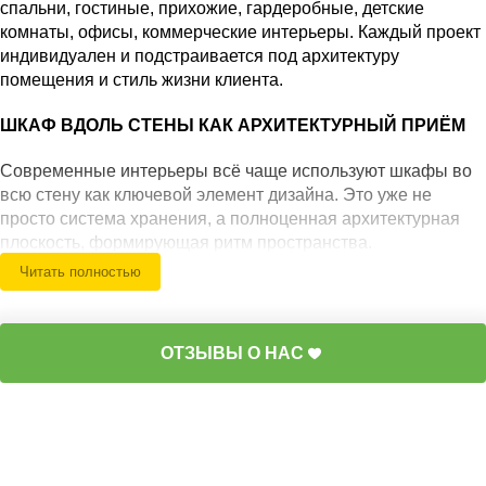
спальни, гостиные, прихожие, гардеробные, детские
комнаты, офисы, коммерческие интерьеры. Каждый проект
индивидуален и подстраивается под архитектуру
помещения и стиль жизни клиента.
ШКАФ ВДОЛЬ СТЕНЫ КАК АРХИТЕКТУРНЫЙ ПРИЁМ
Современные интерьеры всё чаще используют шкафы во
всю стену как ключевой элемент дизайна. Это уже не
просто система хранения, а полноценная архитектурная
плоскость, формирующая ритм пространства.
Встроенные шкафы в стену — это элемент интерьера,
Читать полностью
который полностью интегрируется в пространство и
визуально сливается с отделкой помещения, создавая
целостный и гармоничный образ. В минималистичных
ОТЗЫВЫ О НАС
проектах это создаёт эффект цельной поверхности без
визуального шума.
Особенно популярны решения, где шкафы до потолка во
всю стену формируют монолитную конструкцию,
усиливающую вертикаль помещения и визуально
увеличивающую высоту комнаты.