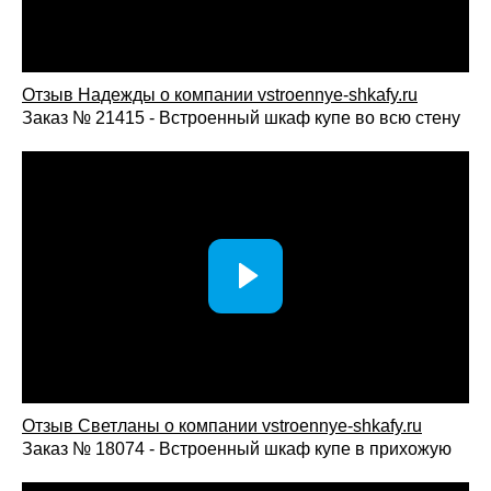
аккуратное исполнение, официальную гарантию на изделия
и сервисную поддержку на всех этапах сотрудничества.
Откройте для себя новые возможности хранения —
выберите шкаф с распашными дверями в прихожую,
Отзыв Надежды о компании vstroennye-shkafy.ru
который полностью будет отвечать вашим ожиданиям и
Заказ № 21415 - Встроенный шкаф купе во всю стену
радовать каждый день!
Отзыв Светланы о компании vst
roennye-shkafy.ru
Заказ № 18074 - Встроенный шкаф купе в прихожую