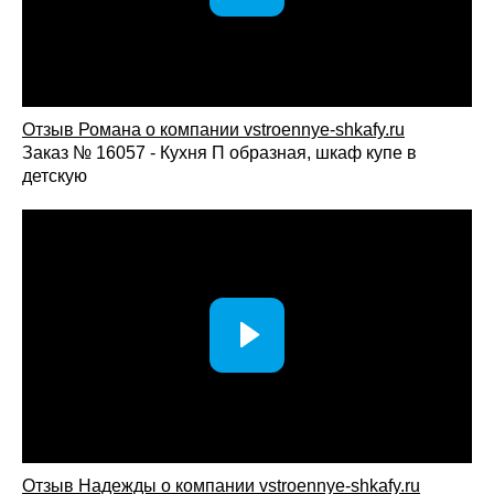
Отзыв Романа о компании vstroennye-shkafy.ru
Заказ № 16057 - Кухня П образная, шкаф купе в
детскую
Отзыв Надежды о компании vstroennye-shkafy.ru