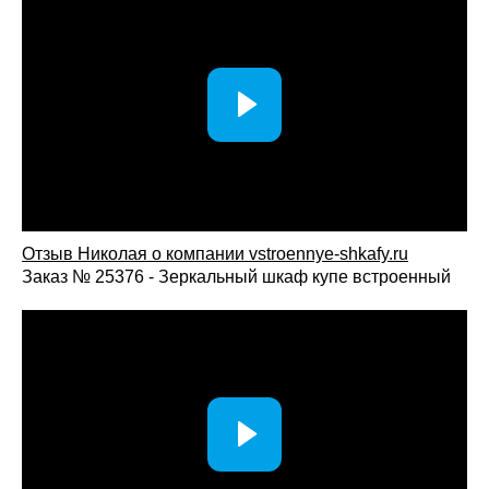
качеством сборки на каждом этапе. Благодаря этому наши
шкафы для прихожей сохраняют функциональность и
аккуратный внешний вид долгие годы, вне зависимости от
ежедневной нагрузки. Обратитесь к нам — и убедитесь, что
индивидуальный подход и опыт профессионалов
действительно имеют значение!
Как заказать распашной шкаф в прихожую
Оставьте заявку или позвоните нашему менеджеру.
Отзыв Николая о компании vstroennye-shkafy.ru
Мы бесплатно выезжаем на замер в Москве и
Заказ № 25376 - Зеркальный шкаф купе встроенный
области.
Подготавливаем индивидуальный проект,
визуализацию и окончательный расчёт.
После согласования заключаем договор,
изготавливаем и устанавливаем ваш шкаф точно в
срок.
Распашной шкаф для прихожей-это сочетание качества,
функциональности и современного стиля. Мы гарантируем