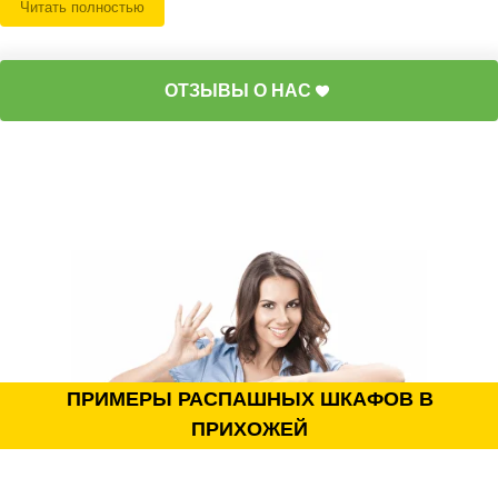
Читать полностью
выдвижные корзины, полки, отделения для зонтов,
органайзеры, встроенные секции для обуви.
Эстетика: множество вариантов фасадов —
ОТЗЫВЫ О НАС
лаконичные белые, под дерево, с зеркалами или
стильной фотопечатью. Распашной шкаф отлично
смотрится как в классическом, так и в современном
интерьере прихожей.
Долговечность: мы используем качественные
материалы — ЛДСП, МДФ, массив дерева, прочную
фурнитуру, надёжные петли и механизмы. Все детали
рассчитаны на ежедневное использование и долгий
срок службы.
Индивидуальная адаптация: распашной шкаф
идеально вписывается даже в самую маленькую
прихожую, помогает скрыть неровности стен,
визуально выровнять помещение и создать
ПРИМЕРЫ РАСПАШНЫХ ШКАФОВ В
законченный образ.
ПРИХОЖЕЙ
Наши производственные решения по шкафам