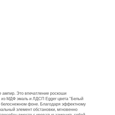
е ампир. Это впечатление роскоши
о, из МДФ эмаль и ЛДСП Egger цвета "Белый
на белоснежном фоне. Благодаря эффектному
ральный элемент обстановки, мгновенно
способен вместе с кроватью заменить собой