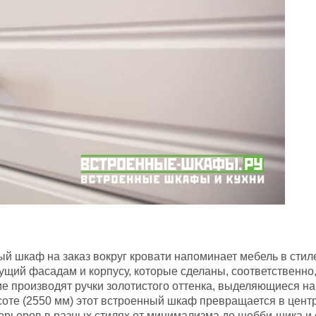
й шкаф на заказ вокруг кровати напоминает мебель в стил
сущий фасадам и корпусу, которые сделаны, соответственн
ие производят ручки золотистого оттенка, выделяющиеся 
соте (2550 мм) этот встроенный шкаф превращается в цент
рьеров в разных стилях от минимализма до шебби-шика и 