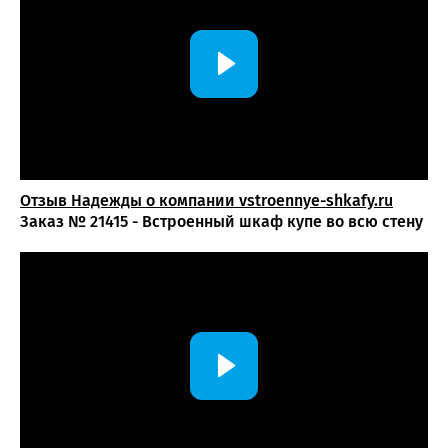
удобную систему хранения без лишней мебели в спальне.
Такое решение обеспечивает рациональное использование
пространства, поддерживает порядок и позволяет
организовать хранение большого количества вещей в
единой гармоничной композиции.
Отзыв Надежды о компании vstroennye-shkafy.ru
Заказ № 21415 - Встроенный шкаф купе во всю стену