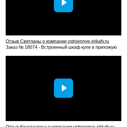
Отзыв Светланы о компании vst
roennye-shkafy.ru
Заказ № 18074 - Встроенный шкаф купе в прихожую
Отзыв Константина о компании vstroennye-shkafy.ru