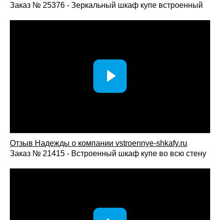
Шкаф для одежды в гардеробную помогает организовать
Заказ № 25376 - Зеркальный шкаф купе встроенный
удобное и логичное хранение гардероба, сохраняя порядок
и обеспечивая быстрый доступ ко всем вещам. Такое
решение делает ежедневное использование гардеробной
максимально комфортным и позволяет эффективно
использовать доступное пространство.
Отзыв Надежды о компании vstroennye-shkafy.ru
Заказ № 21415 - Встроенный шкаф купе во всю стену