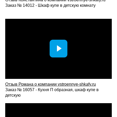
Заказ № 14012 - Шкаф купе в детскую комнату
Отзыв Романа о компании vstroennye-shkafy.ru
Заказ № 16057 - Кухня П образная, шкаф купе в
детскую