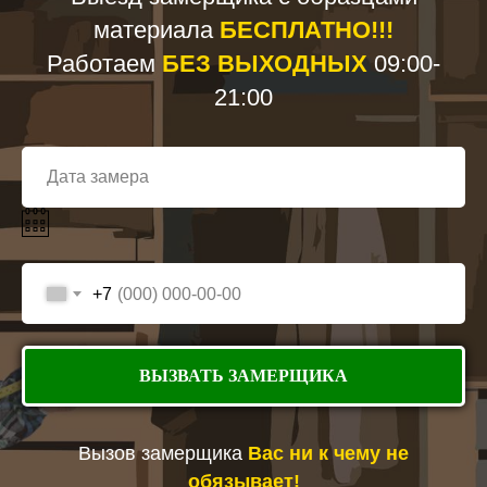
Выдвижные ящики для белья.
материала
БЕСПЛАТНО!!!
Брючницы и галстучницы.
Работаем
БЕЗ ВЫХОДНЫХ
09:00-
Секции для обуви.
Корзины для аксессуаров.
21:00
Антресоли для сезонной одежды.
Отделения для сумок и чемоданов.
Встроенная подсветка внутренних зон.
Преимущества покупки шкафов у нашей компании
Индивидуальный подход к каждому проекту и
+7
особенностям помещения.
Большой выбор материалов, декоров и вариантов
оформления.
Собственное производство и контроль качества на
ВЫЗВАТЬ ЗАМЕРЩИКА
всех этапах изготовления.
Бесплатный замер с выездом специалиста на
объект.
Вызов замерщика
Вас ни к чему не
Гарантия на мебель и выполненные монтажные
обязывает!
работы.