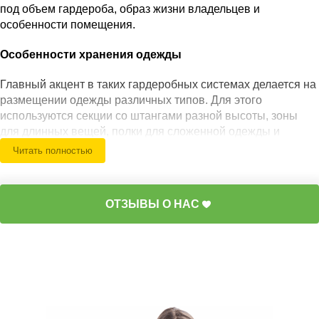
под объем гардероба, образ жизни владельцев и
особенности помещения.
Особенности хранения одежды
Главный акцент в таких гардеробных системах делается на
размещении одежды различных типов. Для этого
используются секции со штангами разной высоты, зоны
для длинных вещей, полки для сложенной одежды и
специальные элементы для аксессуаров. Такое
Читать полностью
распределение помогает рационально использовать
пространство и поддерживать порядок даже при большом
количестве вещей. Грамотно организованная система
ОТЗЫВЫ О НАС
хранения позволяет разделить гардероб по сезонам,
категориям и частоте использования, обеспечивая высокий
уровень комфорта в повседневной жизни.
Функциональные решения и преимущества
Удобное хранение одежды различных категорий.