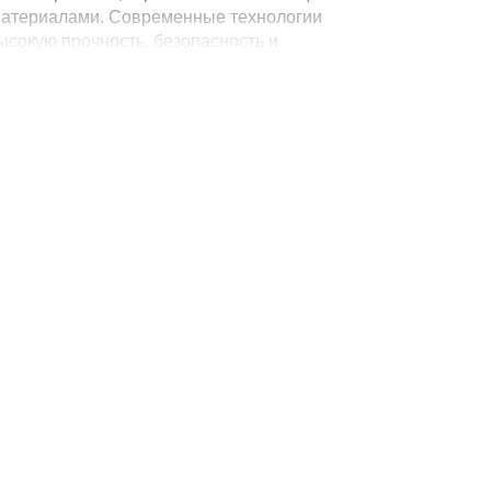
материалами. Современные технологии
ысокую прочность, безопасность и
раняя их привлекательный внешний вид на
я
 во всю высоту конструкции.
онза или сатин.
дизайн без лишнего декора.
профильные системы открывания.
здвижные двери.
льных и однотонных фасадов.
иодная подсветка.
итура с плавным закрыванием.
проектируется индивидуально с учетом
нения.