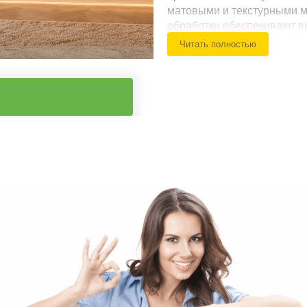
матовыми и текстурными 
обработки обеспечивают в
долговечность зеркал, сох
Читать полностью
протяжении многих лет.
Функциональные решени
Зеркальные фасады
Зеркала графит, бр
Минималистичный 
Скрытые ручки и 
Распашные или ра
Комбинация зерка
Встроенная светод
Премиальная фурн
Внутреннее наполнение
Внутреннее пространство 
удобства ежедневного хра