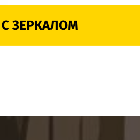
й и короткой одежды.
невных вещей.
С ЗЕРКАЛОМ
для белья.
ксессуаров.
онного хранения.
оданов и крупных вещей.
нас
дход к каждому проекту и особенностям
териалов, декоров и вариантов оформления.
водство и контроль качества на всех этапах
с выездом специалиста на объект.
ль и выполненные монтажные работы.
й шкаф с зеркалом