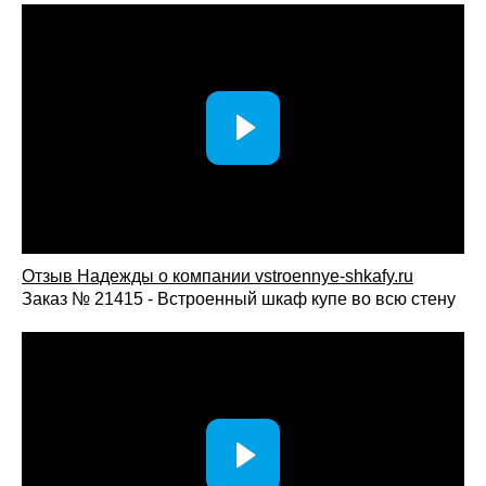
Шкаф со стеклом в спальню позволяет организовать
удобное хранение вещей и одновременно сделать
интерьер более легким и современным. Такое решение
помогает сохранить ощущение простора, подчеркнуть
стиль помещения и создать комфортную обстановку для
ежедневного использования.
Отзыв Надежды о компании vstroennye-shkafy.ru
Заказ № 21415 - Встроенный шкаф купе во всю стену