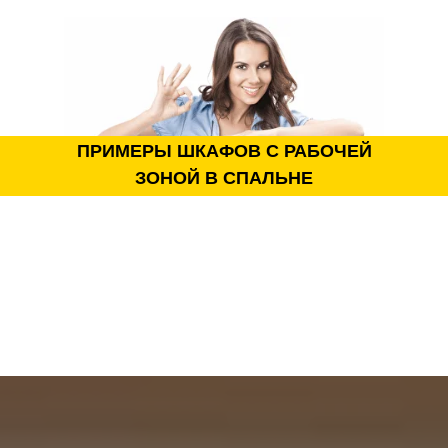
Полноценное рабочее место в составе мебельной
композиции.
Рациональное использование пространства
спальни.
Объединение хранения и рабочей зоны в одном
ПРИМЕРЫ ШКАФОВ С РАБОЧЕЙ
решении.
ЗОНОЙ В СПАЛЬНЕ
Удобное размещение техники, документов и
аксессуаров.
Возможность организации дополнительного
освещения.
Поддержание порядка благодаря продуманной
системе хранения.
Индивидуальная конфигурация под особенности
помещения.
Эргономичное расположение всех
функциональных зон.
Современный внешний вид и высокая
практичность.