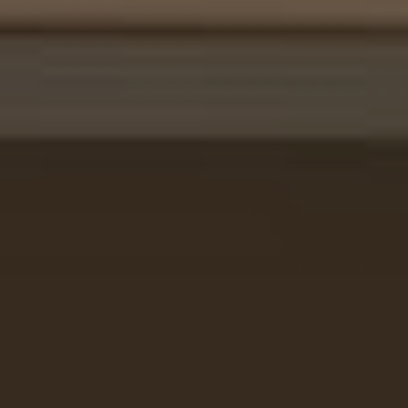
Внутреннее наполнение
Наполнение проектируется с учетом хранения одежды и
организации удобной рабочей зоны.
Штанги для длинной и короткой одежды.
Полки для одежды и домашнего текстиля.
Выдвижные ящики для белья.
Просторная рабочая поверхность.
Полки над рабочей зоной.
Секции для документов и книг.
Органайзеры для канцелярских принадлежностей.
Антресольные отделения для сезонных вещей.
Отделения для чемоданов и крупных предметов.
Встроенная подсветка рабочей зоны и внутренних
секций.
Преимущества покупки шкафов у нашей компании
Индивидуальный подход к каждому проекту и