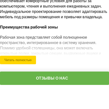
обеспечивает комфортные условия для работы за
компьютером, чтения и выполнения ежедневных задач.
Индивидуальное проектирование позволяет адаптировать
мебель под размеры помещения и привычки владельца.
Преимущества рабочей зоны
Рабочая зона представляет собой полноценное
пространство, интегрированное в систему хранения.
Помимо удобной столешницы, она может включать
открытые полки, закрытые секции, выдвижные ящики и
места для хранения документов, техники и аксессуаров.
Читать полностью
Благодаря такому решению все необходимое находится
под рукой, а спальня сохраняет аккуратный и
организованный вид. В отличие от моделей со встроенным
ОТЗЫВЫ О НАС
столом, здесь основной акцент делается именно на
создании комфортного рабочего пространства,
предназначенного для регулярной работы, учебы или
творчества.
Функциональные решения и преимущества