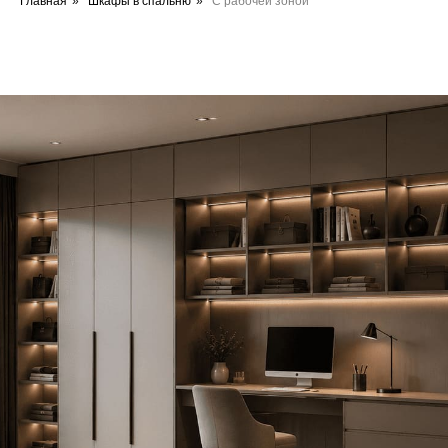
Главная
»
Шкафы в спальню
»
С рабочей зоной