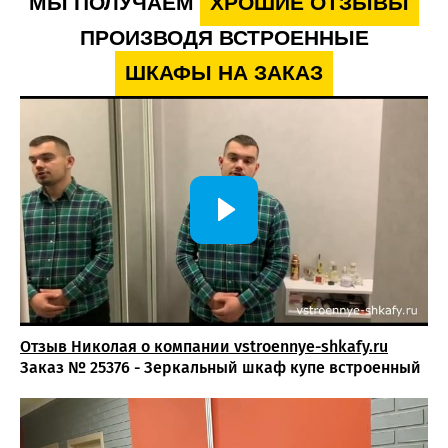
МЫ ПОЛУЧАЕМ
ХРОШИЕ ОТЗЫВЫ
ПРОИЗВОДЯ ВСТРОЕННЫЕ
Свяжитесь с консультантом через сайт,
ШКАФЫ НА ЗАКАЗ
мессенджер или по телефону — вы получите
профессиональную консультацию по породам
древесины, вариантам оформления и наполнению.
Вызовите замерщика бесплатно: специалист
произведёт точные замеры помещения и предложит
оптимальную конфигурацию.
Дизайн-проект — тщательно продумаем
оформление фасадов, фактуры дерева и внутреннее
наполнение.
Согласование и запуск в производство —
утверждаем детали проекта, стоимость и сроки
изготовления.
Изготовление, доставка и монтаж — быстрая и
Отзыв Николая о компании vstroennye-shkafy.ru
аккуратная установка с гарантией качества.
Заказ № 25376 - Зеркальный шкаф купе встроенный
Шкаф под телевизор в спальню помогает объединить
удобное хранение вещей и комфортную ТВ-зону в одной
композиции. Такое решение делает интерьер более