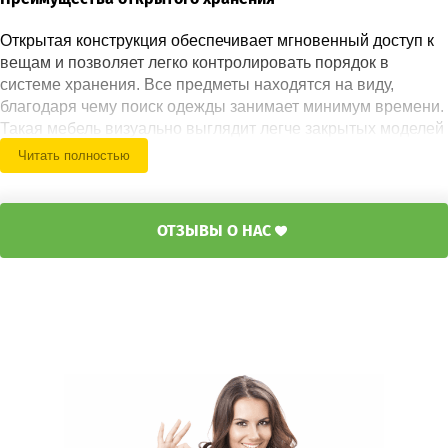
Открытая конструкция обеспечивает мгновенный доступ к
вещам и позволяет легко контролировать порядок в
системе хранения. Все предметы находятся на виду,
благодаря чему поиск одежды занимает минимум времени.
Такая мебель визуально выглядит легче закрытых моделей
и хорошо подходит для современных интерьеров спальни.
Читать полностью
При грамотном проектировании можно создать удобные
зоны для различных категорий вещей и адаптировать
внутреннее пространство под индивидуальные
ОТЗЫВЫ О НАС
потребности. Открытое хранение особенно ценят те, кто
предпочитает быстрый доступ к своему гардеробу и
повседневным принадлежностям.
Функциональные решения и преимущества
Быстрый доступ ко всем вещам.
Полный обзор содержимого системы хранения.
Визуальная легкость конструкции.