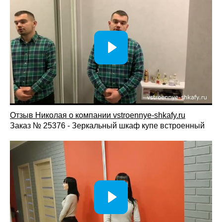
Вызовите замерщика бесплатно: специалист
произведёт точные замеры помещения и предложит
оптимальную конфигурацию.
Дизайн-проект — тщательно продумаем
оформление фасадов, фактуры дерева и внутреннее
наполнение.
Согласование и запуск в производство —
утверждаем детали проекта, стоимость и сроки
изготовления.
Изготовление, доставка и монтаж — быстрая и
аккуратная установка с гарантией качества.
Отзыв Николая о компании vstroennye-shkafy.ru
Заказ № 25376 - Зеркальный шкаф купе встроенный
Шкафы из массива дерева для спальни сочетают
природную красоту, надежность и комфорт ежедневного
использования. Натуральный материал подчеркивает
статус интерьера, помогает создать уютную атмосферу и
обеспечивает удобное хранение вещей на долгие годы.