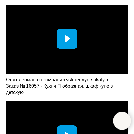
Отзыв Романа о компании vstroennye-shkafy.ru
Заказ № 16057 - Кухня П образная, шкаф купе в
детскую