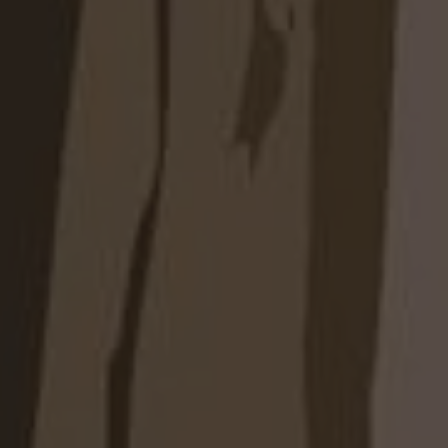
в гостиную
ьтантом через сайт, мессенджер или по
 профессиональную консультацию.
а бесплатно.
уального дизайн-проекта.
ров и запуск заказа в производство.
тавка и профессиональный монтаж.
омогают эффективно использовать
о и организовать удобное хранение без лишней
ивидуальное изготовление позволяет получить
ая идеально соответствует особенностям
бностям.