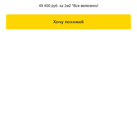
фрезерованными фасадами из светлого МДФ,
49 400
руб. за 1м2 *Все включено!
встроенный в нише в гостиной.
Хочу похожий