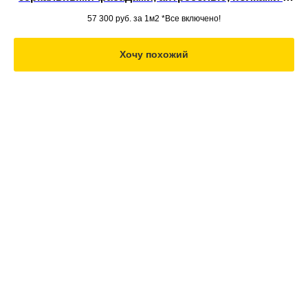
ящиками из МДФ под потолок для одежды
57 300
руб. за 1м2 *Все включено!
Хочу похожий