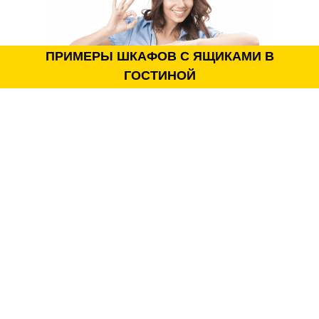
пространства.
Возможность разделения вещей по категориям.
Плавное и комфортное открывание.
Индивидуальное количество и размеры ящиков.
ПРИМЕРЫ ШКАФОВ С ЯЩИКАМИ В
Сочетание с другими зонами хранения.
ГОСТИНОЙ
Повышенный комфорт повседневного
использования.
Изготовление по индивидуальным размерам.
Внутреннее наполнение
Наполнение проектируется с акцентом на использование
выдвижных систем:
выдвижные ящики различной глубины;
полки;
закрытые секции хранения;
открытые ниши;
зоны для книг;
антресольные отделения;
органайзеры для аксессуаров;