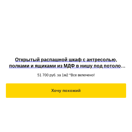
Открытый распашной шкаф с антресолью,
полками и ящиками из МДФ в нишу под потолок
во всю стену
51 700
руб. за 1м2 *Все включено!
Хочу похожий