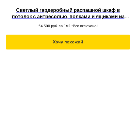
Светлый гардеробный распашной шкаф в
потолок с антресолью, полками и ящиками из
МДФ во всю стену
54 500
руб. за 1м2 *Все включено!
Хочу похожий