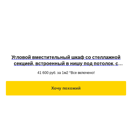
Угловой вместительный шкаф со стеллажной
секцией, встроенный в нишу под потолок, с
обувницей, открытыми полками и ящиками из
41 600
руб. за 1м2 *Все включено!
МДФ
Хочу похожий