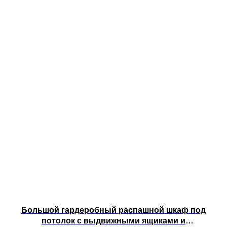
Разработка индивидуального дизайн-проекта.
Согласование количества ящиков и запуск заказа в
производство.
Изготовление, доставка и профессиональный
монтаж.
Шкафы с ящиками в гостиную помогают сделать хранение
более удобным и системным. Благодаря индивидуальному
проектированию можно создать мебель с оптимальной
организацией внутреннего пространства, которая
обеспечит порядок и комфорт в ежедневном
использовании.
Большой гардеробный распашной шкаф под
потолок с выдвижными ящиками и