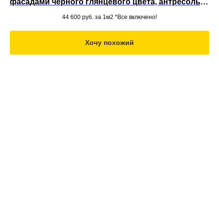
фасадами черного глянцевого цвета, антресолью,
полками и выдвижными ящиками для одежды,
44 600
руб. за 1м2 *Все включено!
встроенный в нишу под потолок в спальне
Хочу похожий