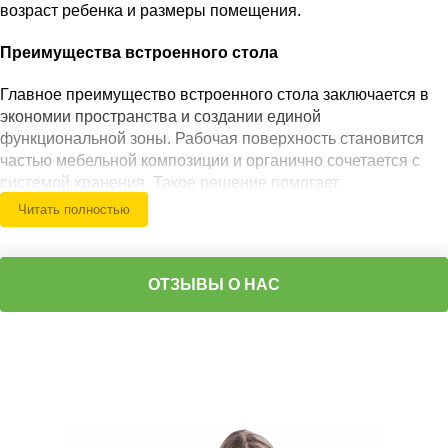
возраст ребенка и размеры помещения.
Преимущества встроенного стола
Главное преимущество встроенного стола заключается в
экономии пространства и создании единой
функциональной зоны. Рабочая поверхность становится
частью мебельной композиции и органично сочетается с
системой хранения. Такое решение помогает
поддерживать порядок, поскольку все необходимые вещи
Читать полностью
находятся рядом с местом для занятий. Стол может
использоваться для творчества, настольных игр, чтения
или учебы в зависимости от возраста ребенка. Благодаря
ОТЗЫВЫ О НАС
продуманной компоновке детская остается просторной и
удобной для ежедневного использования.
Функциональные решения и преимущества
Объединение хранения и стола в одной
конструкции.