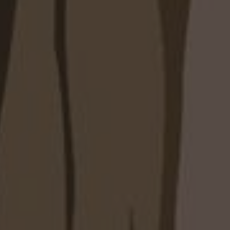
 изготовление обеспечивает идеальную
угловая конструкция помогает максимально
ранства без лишней мебели.