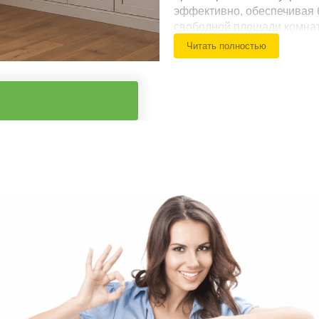
эффективно, обеспечивая 
свободной площади комна
Читать полностью
Функциональные решен
Максимальное испо
Встроенная констр
Индивидуальное и
Возможность уста
Рациональное разд
Возможность скры
Встроенная светод
Большой выбор ма
фасадов.
Интеграция в спал
детскую.
Внутреннее наполнение
Наполнение встроенного у