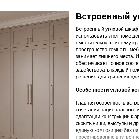
Встроенный у
Встроенный угловой шкаф
использовать угол помеще
вместительную систему хра
пространство комнаты мебе
занимает лишнего места. 
обеспечивает точное соот
задействовать каждый пол
решение для хранения одеж
Особенности угловой ко
Главная особенность встр
сочетании рационального 
адаптации конструкции к а
скрыть ниши, выступы и др
единую композицию без ли
проектированию внутренне