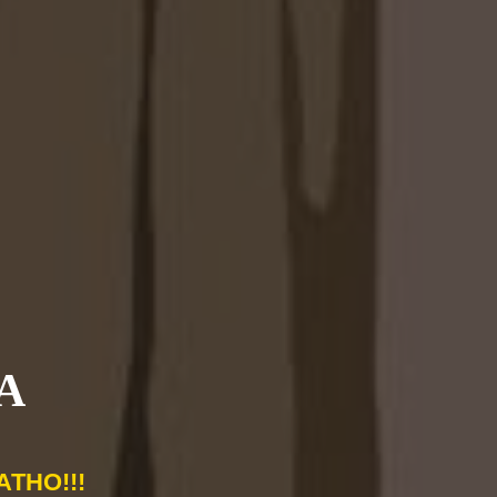
А
ТНО!!!