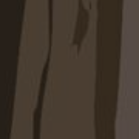
с выездом специалиста на объект.
ль и выполненные монтажные работы.
й угловой шкаф
ьтантом через сайт, мессенджер или по
ите профессиональную консультацию по
вариантам оформления и наполнению.
а бесплатно: специалист произведёт точные
 предложит оптимальную конфигурацию.
щательно продумаем оформление фасадов,
утреннее наполнение.
пуск в производство — утверждаем детали
сроки изготовления.
авка и монтаж — быстрая и аккуратная
 качества.
позволяет эффективно использовать каждый
 вместительную и аккуратную систему