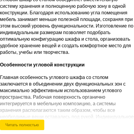
систему хранения и полноценную рабочую зону в одной
конструкции. Благодаря использованию угла помещения
мебель занимает меньше полезной площади, сохраняя при
этом высокий уровень функциональности. Изготовление по
индивидуальным размерам позволяет подобрать
оптимальную конфигурацию шкафа и стола, организовать
удобное хранение вещей и создать комфортное место для
работы, учебы или творчества.
Особенности угловой конструкции
Главная особенность углового шкафа со столом
заключается в объединении двух функциональных зон с
максимально эффективным использованием углового
пространства. Рабочая поверхность органично
интегрируется в мебельную композицию, а системы
хранения располагаются таким образом, чтобы все
необходимые вещи оставались под рукой. Индивидуальное
проектирование позволяет адаптировать конструкцию под
Читать полностью
размеры помещения, сохранив удобство передвижения и