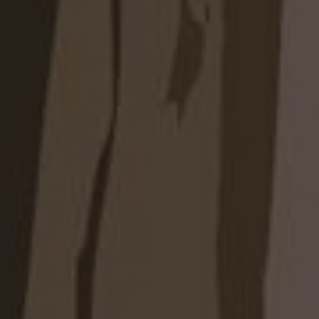
териалов, декоров и вариантов оформления.
водство и контроль качества на всех этапах
с выездом специалиста на объект.
ль и выполненные монтажные работы.
аф с антресолью
ьтантом через сайт, мессенджер или по
ите профессиональную консультацию по
вариантам оформления и внутреннему
а бесплатно: специалист произведёт точные
 предложит оптимальную конфигурацию.
щательно продумаем оформление фасадов,
нее наполнение.
пуск в производство — утверждаем детали
сроки изготовления.
авка и монтаж — быстрая и аккуратная
 качества.