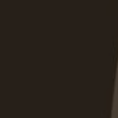
Угловой шкаф с антресоль
угловой конструкции и доп
решение помогает рациона
помещения, поддерживать 
хранения, полностью адап
интерьера.