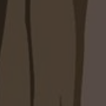
ю объединяет преимущества вместительной
олнительного верхнего уровня хранения. Такое
льно использовать каждый сантиметр
порядок и организовать удобную систему
тированную под особенности вашего