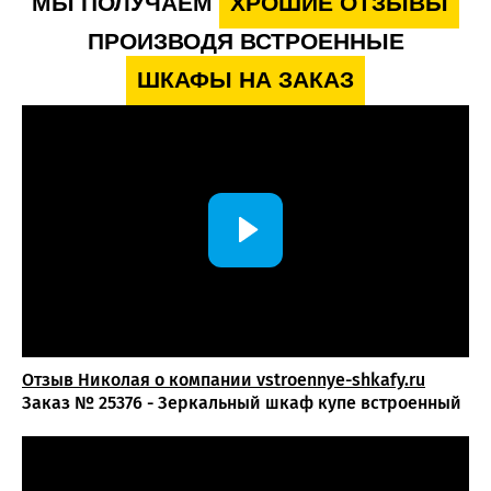
МЫ ПОЛУЧАЕМ
ХРОШИЕ ОТЗЫВЫ
Вызовите замерщика бесплатно: специалист
произведёт точные замеры балкона и предложит
ПРОИЗВОДЯ ВСТРОЕННЫЕ
оптимальную конфигурацию.
Дизайн-проект — тщательно продумаем
ШКАФЫ НА ЗАКАЗ
конструкцию, фасады и внутреннее наполнение с
учетом особенностей пространства.
Согласование и запуск в производство —
утверждаем детали проекта, стоимость и сроки
изготовления.
Изготовление, доставка и монтаж — аккуратная
установка с гарантией качества.
Шкафы из ЛДСП для балкона позволяют эффективно
использовать даже небольшое пространство, создавая
удобную систему хранения для сезонных и бытовых
вещей. Благодаря индивидуальному проектированию
Отзыв Николая о компании vstroennye-shkafy.ru
мебель точно подстраивается под геометрию помещения
Заказ № 25376 - Зеркальный шкаф купе встроенный
и сохраняет аккуратный внешний вид на протяжении
долгого времени.