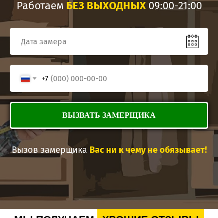
Работаем
БЕЗ ВЫХОДНЫХ
09:00-21:00
Преимущества покупки у нас
Индивидуальный подход к каждому проекту и
особенностям помещения.
Большой выбор материалов, декоров и вариантов
оформления.
+7
Собственное производство и контроль качества
на всех этапах изготовления.
Бесплатный замер с выездом специалиста на
объект.
ВЫЗВАТЬ ЗАМЕРЩИКА
Гарантия на мебель и выполненные монтажные
работы.
Вызов замерщика
Вас ни к чему не обязывает!
Как заказать шкаф из ЛДСП на балкон
Свяжитесь с консультантом через сайт,
мессенджер или по телефону — вы получите
профессиональную консультацию по материалам,
вариантам оформления и наполнению.