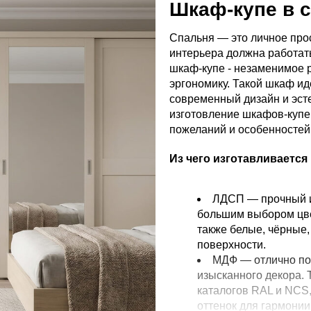
Шкаф-купе в 
Спальня — это личное прос
интерьера должна работат
шкаф-купе - незаменимое р
эргономику. Такой шкаф ид
современный дизайн и эст
изготовление шкафов-купе 
пожеланий и особенносте
Из чего изготавливаетс
ЛДСП — прочный и
большим выбором цвет
также белые, чёрные
поверхности.
МДФ — отлично по
изысканного декора. 
каталогов RAL и NCS
оттенок для гармонии