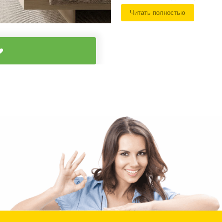
Натуральное дерев
Читать полностью
классику, домашний у
Стекло и зеркала 
расширить пространст
Комбинированные
сочетание разных ма
шкафы-купе для инте
Дизайн и оформление шк
Лаконичные совре
минимализма и класс
Классические шкаф
атмосферы
Глянцевые фасады
Фасады с фотопеча
или вставками из мат
Шкафы-купе встраи
одной из стен или в 
Дизайнер поможет подобра