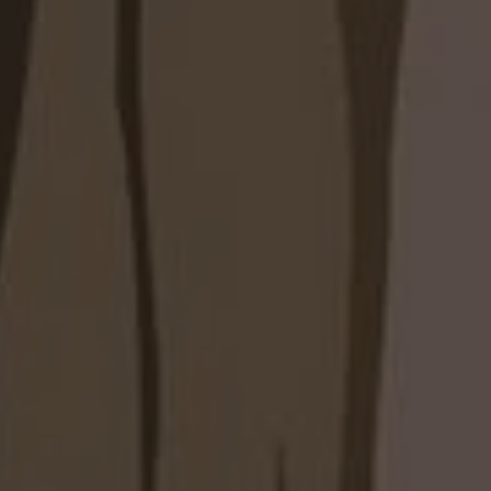
я всех деталей и цены мы запускаем шкаф в
ременном производстве.
 доставим, соберём и профессионально
пальне - предоставим гарантию и сервисную