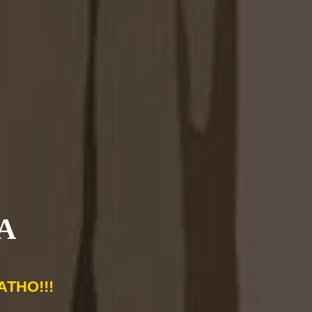
А
ТНО!!!