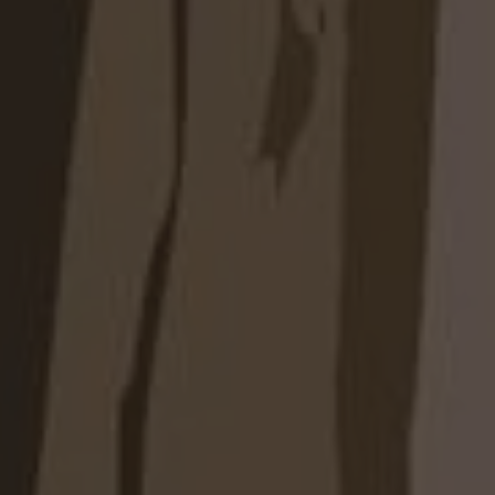
учётом особенностей вашей комнаты,
ий по стилю и удобству
ндивидуальным размерам: точная подгонка,
м полезного пространства
ологичные материалы и современная
ра
етов, текстур, видов фасадов
-проект и прозрачная смета до начала
 монтаж с гарантией
 шкаф в спальню у нас
 сайте, свяжитесь с менеджером по телефону
тную консультацию в мессенджере.
шего замерщика-он подскажет, как оптимально
 планировку вашей спальни, предложит лучшие
чные размеры.
ем материалы, расцветку, стиль фасадов и
ие.