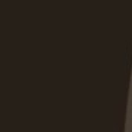
После согласовани
работу на нашем сов
Готовый шкаф-купе
установим в вашей с
поддержку.