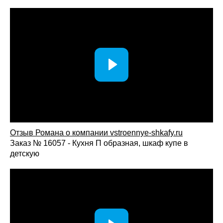
Шкаф-купе с фотопечатью на заказ — это сочетание
функциональности, индивидуального дизайна и
современных технологий. Такое решение помогает создать
интерьер, который отражает ваш стиль и делает
пространство по-настоящему уникальным.
Отзыв Романа о компании vstroennye-shkafy.ru
Заказ № 16057 - Кухня П образная, шкаф купе в
детскую