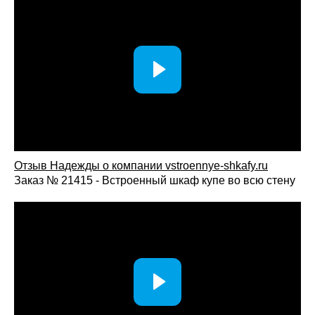
Секции для верхней одежды;
Корзины и встроенные органайзеры;
Отделения для обуви;
Подсветка и дополнительные функциональные
элементы.
Конфигурация внутреннего пространства подбирается
индивидуально и адаптируется под привычки владельцев и
особенности помещения.
Преимущества покупки шкафов-купе у нашей
компании
Отзыв Надежды о компании vstroennye-shkafy.ru
Заказ № 21415 - Встроенный шкаф купе во всю стену
Индивидуальный подход: изготовление мебели по
размерам вашего помещения и особенностям
пространства.
Широкий выбор материалов, фурнитуры и
вариантов отделки.
Собственное производство обеспечивает контроль
качества и быстрые сроки изготовления.
Бесплатный замер и консультация специалиста.