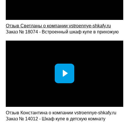
Гарантия на материалы, мебель и установку.
Как заказать шкаф-купе с фотопечатью
Отзыв Светланы о компании vst
roennye-shkafy.ru
Заказ № 18074 - Встроенный шкаф купе в прихожую
Свяжитесь с консультантом через сайт, мессенджер
или по телефону — вы получите профессиональную
консультацию по вариантам изображений,
оформлению фасадов и наполнению.
Вызовите замерщика бесплатно: специалист
произведёт точные замеры помещения и предложит
оптимальную конфигурацию.
Дизайн-проект — тщательно продумаем
оформление фасадов, изображения, сочетание
материалов и внутреннее наполнение.
Согласование и запуск в производство —
утверждаем детали проекта, стоимость и сроки
изготовления.
Отзыв Константина о компании vstroennye-shkafy.ru
Изготовление, доставка и монтаж — быстрая и
Заказ № 14012 - Шкаф купе в детскую комнату
аккуратная установка с гарантией качества.