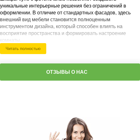
уникальные интерьерные решения без ограничений в
оформлении. В отличие от стандартных фасадов, здесь
внешний вид мебели становится полноценным
инструментом дизайна, который способен влиять на
восприятие пространства и формировать настроение
комнаты.
Читать полностью
Наши специалисты ещё на этапе проектирования
учитывают особенности помещения, освещение, размеры
комнаты и общий стиль интерьера. Благодаря этому
ОТЗЫВЫ О НАС
изображение на фасадах не выглядит случайным
элементом, а становится органичной частью пространства.
Фотопечать открывает практически неограниченные
возможности оформления: природные пейзажи,
абстрактные композиции, архитектурные мотивы,
городские панорамы, геометрия, текстуры, детские сюжеты
или минималистичные дизайнерские решения.
Популярностью пользуются шкафы-купе с дверями
фотопечать, а также модели с зеркальными вставками и