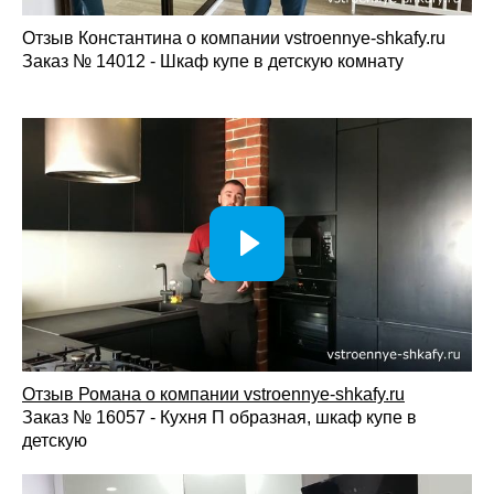
изготовления.
Изготовление, доставка и монтаж — выполняем
Отзыв Константина о компании vstroennye-shkafy.ru
установку и настройку механизмов с гарантией
Заказ № 14012 - Шкаф купе в детскую комнату
качества.
Раздвижные двери для шкафа-купе на заказ — это
возможность обновить мебель, изменить интерьер и
получить систему, полностью адаптированную под ваши
задачи и размеры.
Отзыв Романа о компании vstroennye-shkafy.ru
Заказ № 16057 - Кухня П образная, шкаф купе в
детскую