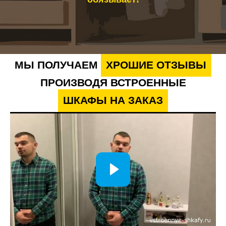
Комплектация подбирается индивидуально под
особенности конструкции и пожелания владельцев.
Дизайн и материалы
МЫ ПОЛУЧАЕМ
ХРОШИЕ ОТЗЫВЫ
Мы предлагаем широкий выбор дизайнерских решений —
от лаконичных современных моделей до сложных
ПРОИЗВОДЯ ВСТРОЕННЫЕ
комбинированных конструкций.
Изделия могут быть выполнены:
ШКАФЫ НА ЗАКАЗ
ЛДСП — практичный вариант с большим выбором
оттенков и текстур;
МДФ — долговечный материал с декоративной
обработкой;
Зеркальные поверхности — визуально
увеличивают пространство;
Стеклянные фасады — добавляют интерьеру
лёгкость;
Комбинированные решения — позволяют сочетать
различные материалы и декоративные элементы.