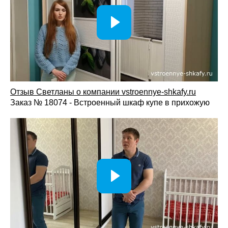
механизмов и вариантов оформления.
Собственное производство обеспечивает
контроль качества и быстрые сроки изготовления.
Бесплатный замер и консультация специалиста.
Гарантия на материалы, комплектующие и
установку.
Как заказать раздвижные двери для шкафа-купе
Отзыв Светланы о компании vst
roennye-shkafy.ru
Заказ № 18074 - Встроенный шкаф купе в прихожую
Свяжитесь с консультантом через сайт,
мессенджер или по телефону — вы получите
консультацию по системам, материалам и вариантам
оформления.
Вызовите замерщика бесплатно: специалист
определит размеры, особенности конструкции и
параметры существующего шкафа.
Дизайн-проект — подберём материалы фасадов,
систему открывания и декоративные решения.
Согласование и запуск в производство —
утверждаем размеры, стоимость и сроки