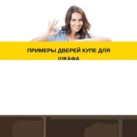
для шкафа-купе с зеркалами, стеклянными вставками,
комбинированными материалами и современными
декоративными решениями. При необходимости
выполняется адаптация под существующую конструкцию
шкафа или проектирование новой системы с нуля.
Наши мастера проектируют конструкции таким образом,
ПРИМЕРЫ ДВЕРЕЙ КУПЕ ДЛЯ
чтобы новые двери сохраняли плавность хода,
надёжность и полностью соответствовали особенностям
ШКАФА
шкафа.
Системы и механизмы раздвижных дверей
Плавный механизм движения обеспечивает
комфортное ежедневное использование.
Индивидуальный подбор направляющих для
раздвижных дверей шкафов-купе.
Использование качественных роликов с высокой
износостойкостью.
Подбор профилей для различных размеров и