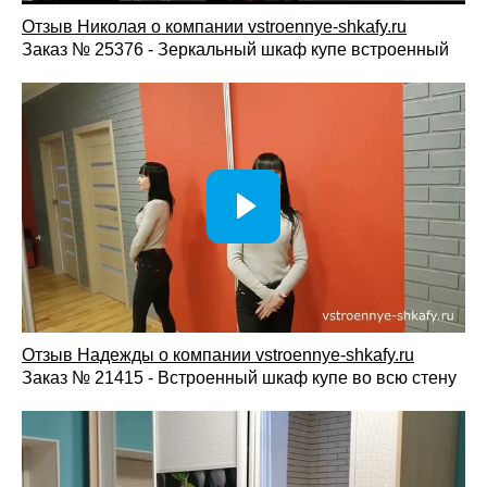
Для индивидуального оформления дверей используются:
Отзыв Николая о компании vstroennye-shkafy.ru
Заказ № 25376 - Зеркальный шкаф купе встроенный
• зеркальные вставки;
• пескоструйные рисунки;
• фотопечать;
• декоративная фрезеровка;
• матовые и глянцевые поверхности;
• сочетание различных материалов и оттенков.
Замена раздвижных дверей позволяет полностью
обновить внешний вид шкафа и адаптировать мебель под
новый интерьер без полной замены конструкции.
Преимущества покупки раздвижных дверей у нашей
компании
Отзыв Надежды о компании vstroennye-shkafy.ru
Заказ № 21415 - Встроенный шкаф купе во всю стену
Индивидуальный подход: изготовление по
размерам вашего шкафа и особенностям
конструкции.
Широкий выбор материалов, профилей,