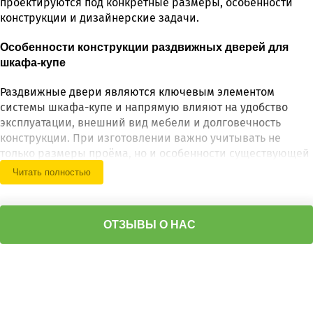
проектируются под конкретные размеры, особенности
конструкции и дизайнерские задачи.
Особенности конструкции раздвижных дверей для
шкафа-купе
Раздвижные двери являются ключевым элементом
системы шкафа-купе и напрямую влияют на удобство
эксплуатации, внешний вид мебели и долговечность
конструкции. При изготовлении важно учитывать не
только размеры проёма, но и особенности существующей
системы, тип направляющих, профиль, механизм
Читать полностью
движения и предполагаемые нагрузки.
Наши специалисты выполняют индивидуальный подбор
конструкции с учётом размеров шкафа, состояния
ОТЗЫВЫ О НАС
механизмов и пожеланий по оформлению. Такой подход
позволяет заменить старые фасады, модернизировать
внешний вид мебели или создать полностью новое
решение без замены корпуса.
Особой популярностью пользуются раздвижные двери