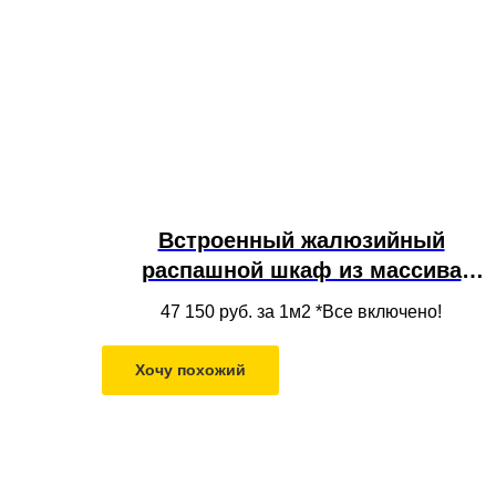
Встроенный жалюзийный
распашной шкаф из массива
дерева цвета венге в нишу под
47 150
руб. за 1м2 *Все включено!
потолок
Хочу похожий