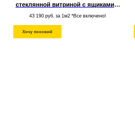
стеклянной витриной с ящиками и
полками из массива дерева под
43 190
руб. за 1м2 *Все включено!
потолок в гостиной и спальне
Хочу похожий