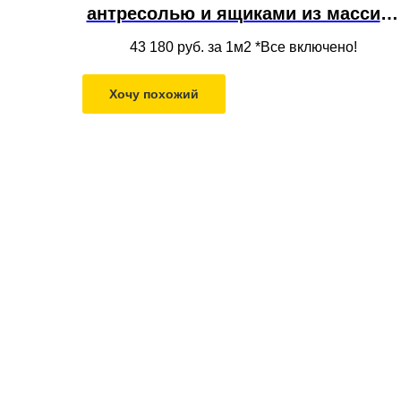
антресолью и ящиками из массива
дерева в нишу под потолок в
43 180
руб. за 1м2 *Все включено!
современном стиле
Хочу похожий