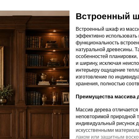
Встроенный ш
Встроенный шкаф из масси
эффективно использовать 
функциональность встроенн
натуральной древесины. Та
особенностей планировки,
и ширину, исключая неисп
интерьеру ощущение тепла,
изготовление по индивиду
хранения, полностью соот
Преимущества массива 
Массив дерева отличается
неповторимой природной т
индивидуальный рисунок д
искусственными материала
лаком или защитным воско