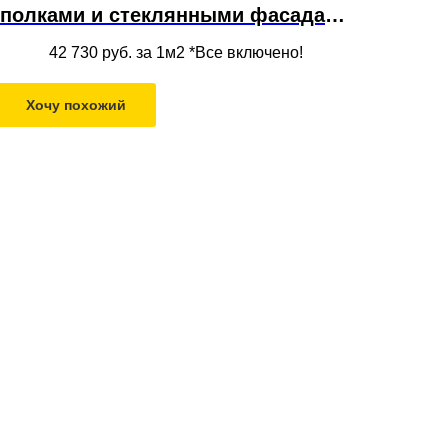
полками и стеклянными фасадами
из массива дерева в современном
42 730
руб. за 1м2 *Все включено!
стиле
Хочу похожий