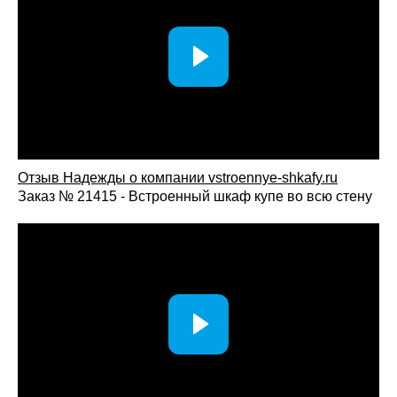
внешний вид и практичность, а кухонная мебель венге на
заказ позволяет организовать комфортную рабочую зону и
поддерживать порядок в повседневной эксплуатации
кухни.
Отзыв Надежды о компании vstroennye-shkafy.ru
Заказ № 21415 - Встроенный шкаф купе во всю стену