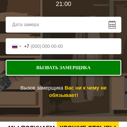
21:00
Выдвижные корзины.
Секции для кастрюль и сковород.
Отделения для бытовой техники.
Системы хранения специй.
Встроенная подсветка.
Преимущества покупки шкафов у нашей компании
+7
Индивидуальный подход к каждому проекту и
особенностям помещения.
ВЫЗВАТЬ ЗАМЕРЩИКА
Большой выбор материалов, декоров и вариантов
оформления.
Собственное производство и контроль качества на
Вызов замерщика
Вас ни к чему не
всех этапах изготовления.
Бесплатный замер с выездом специалиста на
обязывает!
объект.
Гарантия на мебель и выполненные монтажные
работы.
Как заказать кухонный шкаф венге