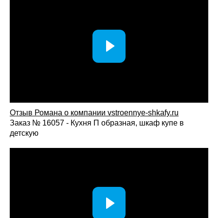
Отзыв Романа о компании vstroennye-shkafy.ru
Заказ № 16057 - Кухня П образная, шкаф купе в
детскую