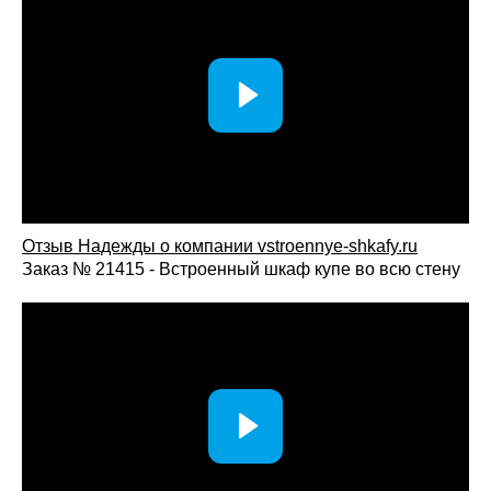
Отзыв Надежды о компании vstroennye-shkafy.ru
Заказ № 21415 - Встроенный шкаф купе во всю стену