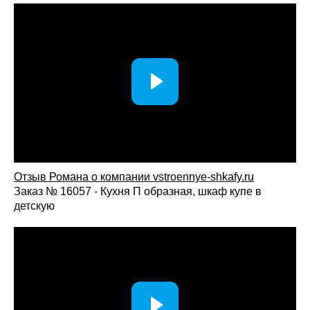
Отзыв Романа о компании vstroennye-shkafy.ru
Заказ № 16057 - Кухня П образная, шкаф купе в
детскую