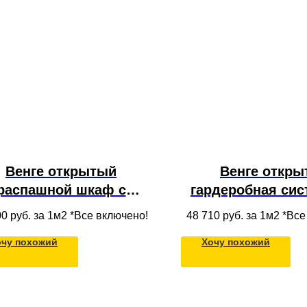
Венге открытый
Венге откры
распашной шкаф с
гардеробная сис
тресолью, полками и
стеклянной вит
00
руб. за 1м2 *Все включено!
48 710
руб. за 1м2 *Вс
иками в прихожую из
ящиками, полк
очу похожий
Хочу похожий
ссива дерева в нишу
антресолью из 
под потолок
дерева под по