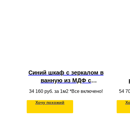
Синий шкаф с зеркалом в
ванную из МДФ с
фрезеровкой, открытыми
ан
34 160
руб. за 1м2 *Все включено!
54 7
полками и выдвижными
ящ
Хочу похожий
Х
ящиками
ма