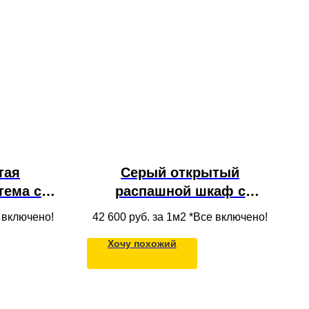
тая
Серый открытый
тема со
распашной шкаф с
риной с
антресолью, полками и
е включено!
42 600
руб. за 1м2 *Все включено!
ами и
ящиками для одежды в
Хочу похожий
массива
нишу под потолок для
толок
гостиной