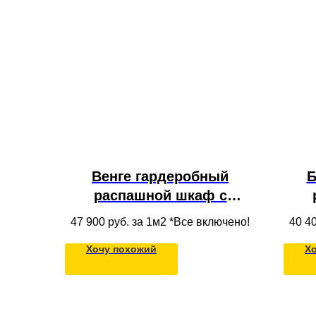
Венге гардеробный
Б
распашной шкаф с
антресолью и полками из
ан
47 900
руб. за 1м2 *Все включено!
40 4
массива дерева в
ящи
Хочу похожий
Х
прихожую для одежды в
нишу под потолок