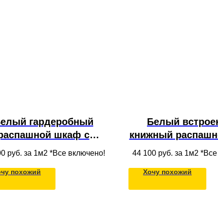
елый гардеробный
Белый встрое
распашной шкаф с
книжный распашн
тресолью, полками и
со стеклом для г
00
руб. за 1м2 *Все включено!
44 100
руб. за 1м2 *Вс
ками для гостиной из
очу похожий
Хочу похожий
МДФ под потолок