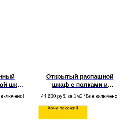
нный
Открытый распашной
ой шкаф
шкаф с полками и
остиной
ящиками из ЛДСП в
е включено!
44 600
руб. за 1м2 *Все включено!
детскую под потолок
Хочу похожий