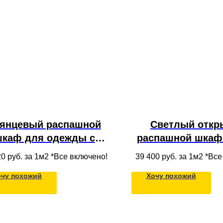
янцевый распашной
Светлый откр
каф для одежды с
распашной шкаф
тресольной секцией,
под потолок на б
20
руб. за 1м2 *Все включено!
39 400
руб. за 1м2 *Вс
лками и штангой для
антресолью и от
очу похожий
Хочу похожий
жды. Встроенный под
полками, фаса
лок в нишу в спальне.
светлого массив
ри выполнены из МДФ
 плёнке, внутреннее