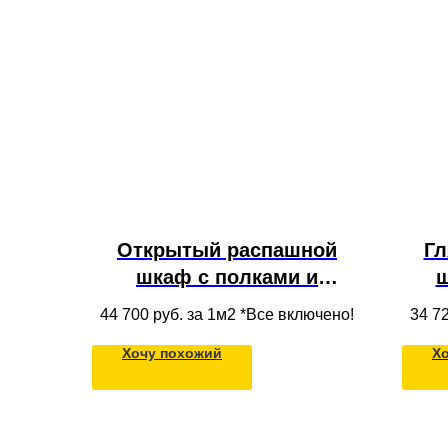
Открытый распашной
Гл
шкаф с полками и
ш
ящиками из МДФ для
ан
44 700
руб. за 1м2 *Все включено!
34 7
одежды в современном
по
Хочу похожий
Х
стиле в детскую
оде
пото
Две
в