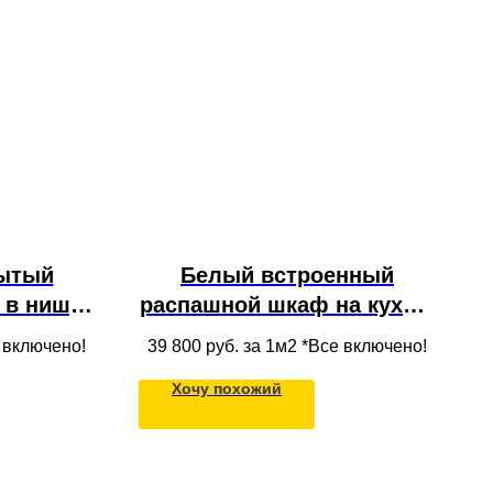
ытый
Белый встроенный
 в нишу
распашной шкаф на кухню
алконе с
с полками и ящиками из
е включено!
39 800
руб. за 1м2 *Все включено!
крытыми
массива дерева в потолок
Хочу похожий
ды из
а дерева