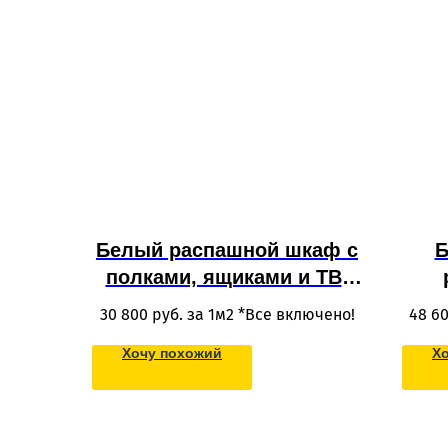
Белый распашной шкаф с
Б
полками, ящиками и ТВ-
зоной из МДФ
я
30 800
руб. за 1м2 *Все включено!
48 6
Хочу похожий
Х