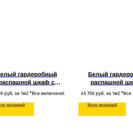
елый гардеробный
Белый гардер
распашной шкаф с
распашной шк
щиками из МДФ для
антресолью из 
00
руб. за 1м2 *Все включено!
45 750
руб. за 1м2 *Все
одежды
одежды в потоло
очу похожий
Хочу похожий
стену в совре
стиле для сп