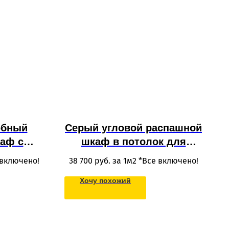
обный
Серый угловой распашной
аф с
шкаф в потолок для
МДФ для
одежды в гостиную из
 включено!
38 700
руб. за 1м2 *Все включено!
к во всю
МДФ в нишу
Хочу похожий
менном
вместительной
альни
конструкции