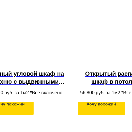
ный угловой шкаф на
Открытый расп
ухню с выдвижными
шкаф в потол
иками, распашными
полками, ящик
30
руб. за 1м2 *Все включено!
56 800
руб. за 1м2 *Вс
садами со стеклом и
штангой из МДФ в
очу похожий
Хочу похожий
лками для хранения
всю стену вмест
посуды в навесной
конструкц
ресольной секции под
потолок