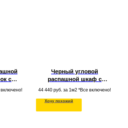
ашной
Черный угловой
ок с
распашной шкаф с
ами и
полками, штангой и
е включено!
44 440
руб. за 1м2 *Все включено!
 нишу во
стеклянными фасадами
Хочу похожий
ительной
из массива дерева для
ии
одежды в нишу