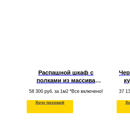
Распашной шкаф с
Чер
полками из массива
к
дерева в нишу под
ящ
58 300
руб. за 1м2 *Все включено!
37 1
потолок в современном
фа
Хочу похожий
Х
стиле на кухню
по
ант