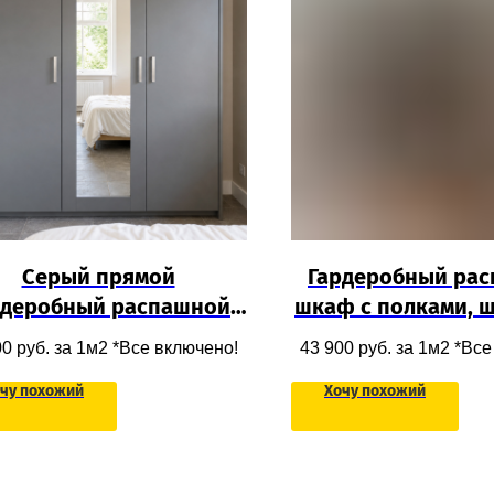
Серый прямой
Гардеробный ра
рдеробный распашной
шкаф с полками, ш
каф с зеркалом для
стеклянными фаса
00
руб. за 1м2 *Все включено!
43 900
руб. за 1м2 *Вс
дежды в гардеробную
одежды
чу похожий
Хочу похожий