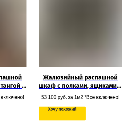
спашной
Жалюзийный распашной
тангой и
шкаф с полками, ящиками и
дами для
штангой из МДФ для
е включено!
53 100
руб. за 1м2 *Все включено!
одежды под потолок во всю
Хочу похожий
стену