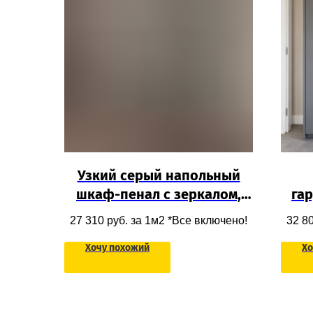
Узкий серый напольный
шкаф-пенал с зеркалом,
га
выдвижными ящиками и
ш
27 310
руб. за 1м2 *Все включено!
32 8
распашным фасадом из
о
Хочу похожий
Хо
ЛДСП