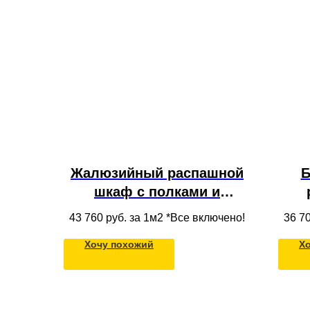
Жалюзийный распашной
Б
шкаф с полками и
ящиками из массива
ант
43 760
руб. за 1м2 *Все включено!
36 7
дерева в потолок в
ЛД
Хочу похожий
Х
современном стиле на
с
кухню