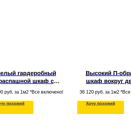
елый гардеробный
Высокий П-обр
распашной шкаф с
шкаф вокруг д
ресолью и полками из
антресолью
00
руб. за 1м2 *Все включено!
36 120
руб. за 1м2 *Вс
СП в потолок во всю
распашными фаса
очу похожий
Хочу похожий
тену вместительной
МДФ в соврем
конструкции
стиле, встраива
спальни и гос