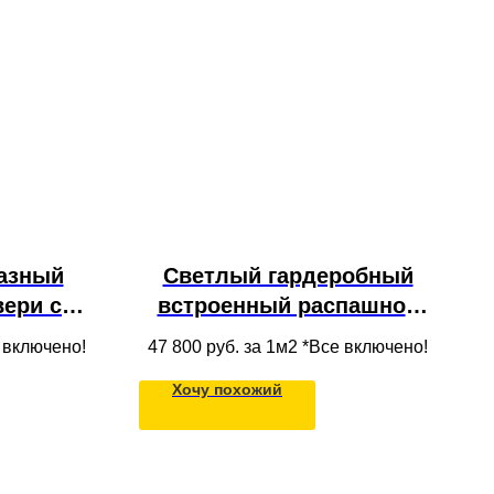
азный
Светлый гардеробный
вери с
встроенный распашной
 и
шкаф с полками, ящиками
е включено!
47 800
руб. за 1м2 *Все включено!
дами из
и штангой из МДФ в нишу
Хочу похожий
енном
емый для
тиной