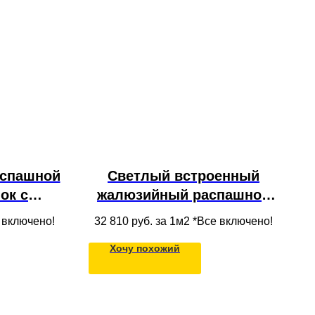
аспашной
Светлый встроенный
ок с
жалюзийный распашной
ами и
шкаф из МДФ в нишу под
е включено!
32 810
руб. за 1м2 *Все включено!
 во всю
потолок
Хочу похожий
ельной
ии