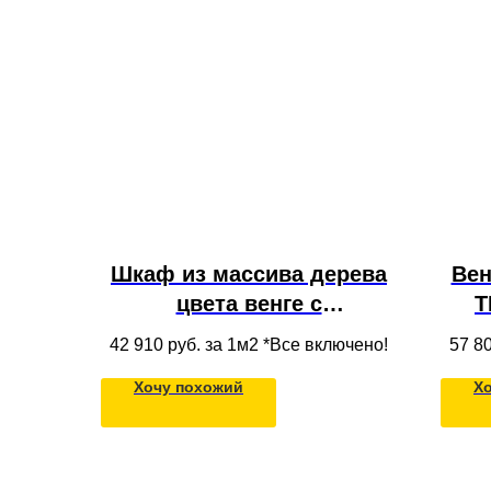
Шкаф из массива дерева
Вен
цвета венге с
Т
вместительными
де
42 910
руб. за 1м2 *Все включено!
57 8
ящиками, антресолью,
Хочу похожий
Х
полками и стеклянными
дверцами, встроенный в
нишу под потолок