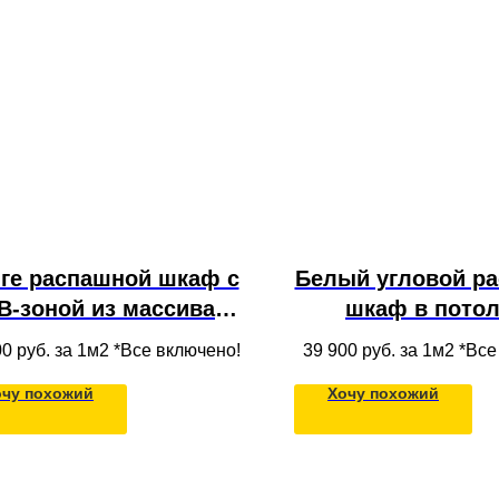
ге распашной шкаф с
Белый угловой р
В-зоной из массива
шкаф в потол
рева для спальни во
полками, ящик
00
руб. за 1м2 *Все включено!
39 900
руб. за 1м2 *Вс
всю стену
штангой из ЛДСП
очу похожий
Хочу похожий
стену вместит
конструкц