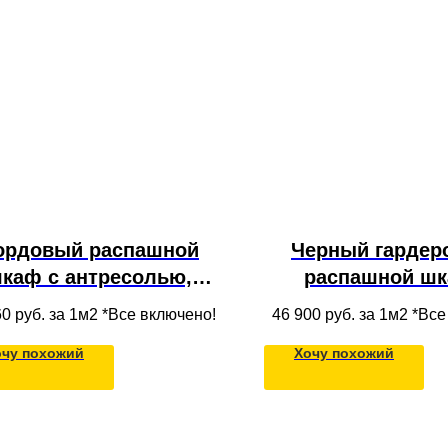
ордовый распашной
Черный гардер
каф с антресолью,
распашной шк
иками и открытыми
прихожую с антр
60
руб. за 1м2 *Все включено!
46 900
руб. за 1м2 *Вс
алками, встроенный в
полками из МД
очу похожий
Хочу похожий
прихожей. Двери
одежды в ниш
выполнены из
потолок во всю
резерованного МДФ