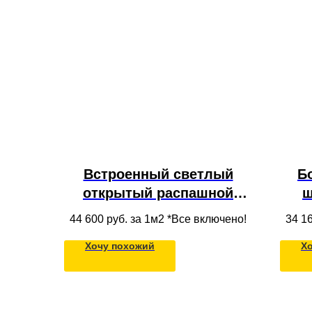
Встроенный светлый
Б
открытый распашной
ш
шкаф с полками в потолок
ящ
44 600
руб. за 1м2 *Все включено!
34 1
в детскую
веш
Хочу похожий
Х
ф