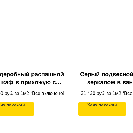
деробный распашной
Серый подвесной
шкаф в прихожую с
зеркалом в ва
ресолью и полками из
открытыми пол
00
руб. за 1м2 *Все включено!
31 430
руб. за 1м2 *Вс
МДФ для одежды в
фасадами из
очу похожий
Хочу похожий
толок в современном
стиле