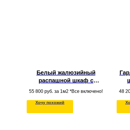
Белый жалюзийный
Гар
распашной шкаф с
антресолью, полками и
ант
55 800
руб. за 1м2 *Все включено!
48 2
ящиками из МДФ в нишу в
Хочу похожий
Х
потолок во всю стену
по