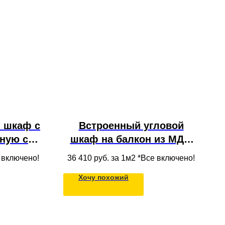
 шкаф с
Встроенный угловой
нную с
шкаф на балкон из МДФ
ками и
цвета кашемир с
е включено!
36 410
руб. за 1м2 *Все включено!
 МДФ
фрезеровкой под потолок
Хочу похожий