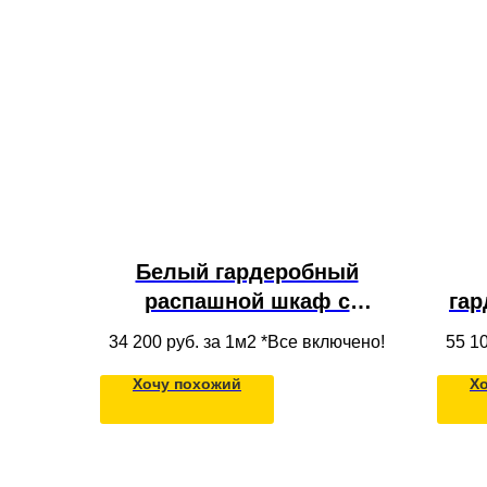
Белый гардеробный
распашной шкаф с
га
антресолью, ящиками и
ш
34 200
руб. за 1м2 *Все включено!
55 1
штангой для одежды под
фа
Хочу похожий
Х
потолок