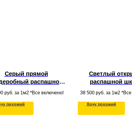
Серый прямой
Светлый откр
рдеробный распашной
распашной шк
каф с зеркальными
полками, ящик
00
руб. за 1м2 *Все включено!
38 500
руб. за 1м2 *Вс
садами, ящиками из
штангой для од
очу похожий
Хочу похожий
МДФ для одежды в
нишу под пото
гардеробную
детскую