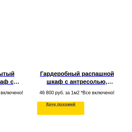
ытый
Гардеробный распашной
аф с
шкаф с антресолью,
ами и
полками и штангой из
е включено!
46 800
руб. за 1м2 *Все включено!
ежды в
МДФ для одежды в нишу
Хочу похожий
лок в
под потолок во всю стену