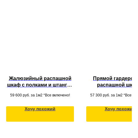
Жалюзийный распашной
Прямой гардеро
шкаф с полками и штангой
распашной шкаф
из массива дерева для
зеркальными фаса
59 600
руб. за 1м2 *Все включено!
57 300
руб. за 1м2 *Все вк
одежды в современном
антресолью, полк
стиле
ящиками из МДФ 
Хочу похожий
Хочу похожий
потолок для оде