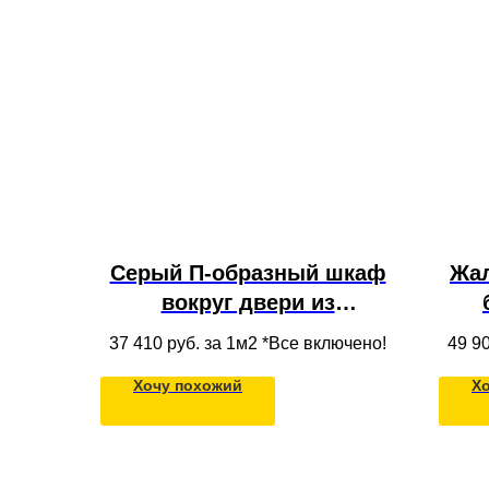
Серый П-образный шкаф
Жа
вокруг двери из
фрезерованного МДФ, с
от
37 410
руб. за 1м2 *Все включено!
49 9
встроенной под потолок
Хочу похожий
Х
антресолью и полками
вс
для одежды