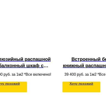
люзийный распашной
Встроенный б
балконный шкаф с
книжный распашн
крытыми полками из
со стеклом с пол
00
руб. за 1м2 *Все включено!
39 400
руб. за 1м2 *Вс
массива дерева,
МДФ под пот
очу похожий
Хочу похожий
троенный в нишу под
потолок