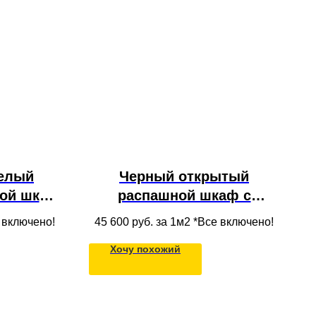
елый
Черный открытый
ой шкаф
распашной шкаф с
ками из
ящиками и зеркалом из
е включено!
45 600
руб. за 1м2 *Все включено!
олок
МДФ в прихожую для
Хочу похожий
одежды в нишу под
потолок во всю стену