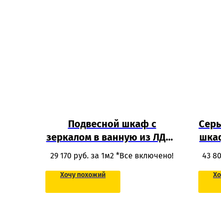
Подвесной шкаф с
Сер
зеркалом в ванную из ЛДСП
шкаф
с открытыми полками и
из
29 170
руб. за 1м2 *Все включено!
43 8
тумбой под раковину
Хочу похожий
Хо