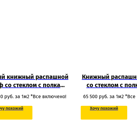
ый книжный распашной
Книжный распашн
 со стеклом с полками
со стеклом с пол
 МДФ под потолок для
массива дерев
00
руб. за 1м2 *Все включено!
65 500
руб. за 1м2 *Все
гостиной
спальни
чу похожий
Хочу похожий