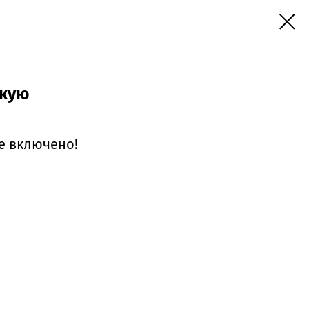
скую
се включено!