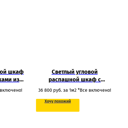
ой шкаф
Светлый угловой
ками из
распашной шкаф с
а для
антресолью, полками и
 включено!
36 800
руб. за 1м2 *Все включено!
ящиками из ЛДСП для
Хочу похожий
одежды