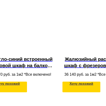
тло-синий встроенный
Жалюзийный ра
овой шкаф на балкон
шкаф с фрезеро
 МДФ с фрезеровкой
фасадами из МДФ
70
руб. за 1м2 *Все включено!
36 140
руб. за 1м2 *Вс
под потолок
в потоло
очу похожий
Хочу похожий