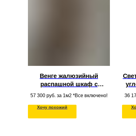
Венге жалюзийный
Све
распашной шкаф с
угл
полками из МДФ в нишу в
из
57 300
руб. за 1м2 *Все включено!
36 1
потолок с продуманным
Хочу похожий
Х
наполнением