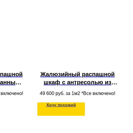
спашной
Жалюзийный распашной
ванными
шкаф с антресолью из
 в нишу
МДФ под потолок в
е включено!
49 600
руб. за 1м2 *Все включено!
к
современном стиле,
Хочу похожий
встроенный в нишу на
балконе