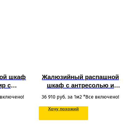
ой шкаф
Жалюзийный распашной
ир с
шкаф с антресолью и
 из
ящиками из МДФ в нишу
 включено!
36 910
руб. за 1м2 *Все включено!
о МДФ,
под потолок в
Хочу похожий
ишу на
современном стиле на
кухню