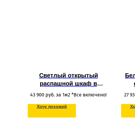
Светлый открытый
Бе
распашной шкаф в
детскую с полками для
рас
43 900
руб. за 1м2 *Все включено!
27 9
одежды в потолок
о
Хочу похожий
Х
вст