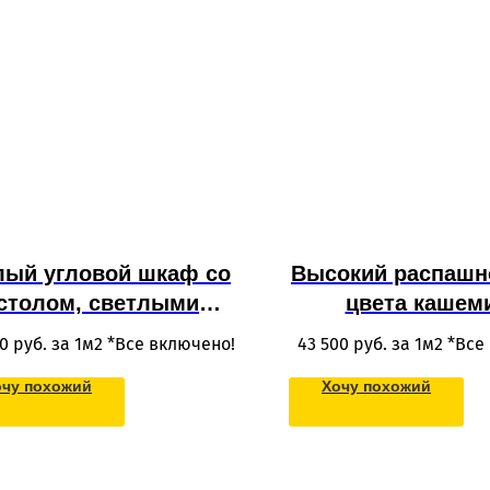
лый угловой шкаф со
Высокий распашн
столом, светлыми
цвета кашем
пашными фасадами и
антресолью
30
руб. за 1м2 *Все включено!
43 500
руб. за 1м2 *Все
ткрытыми полками,
фрезерованног
очу похожий
Хочу похожий
роенный под потолок
встроенный в н
вокруг окна
балконе