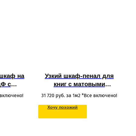
шкаф на
Узкий шкаф-пенал для
ДФ с
книг с матовыми
й и
фасадами из МДФ светло-
 включено!
31 720
руб. за 1м2 *Все включено!
умбой
серого цвета со
Хочу похожий
стеклянной вставкой,
полками и выдвижным
ящиком