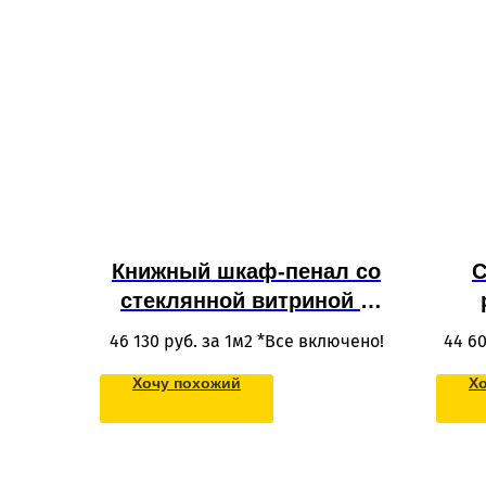
Книжный шкаф-пенал со
С
стеклянной витриной с
ящиками и полками из
ант
46 130
руб. за 1м2 *Все включено!
44 6
МДФ в потолок для
Хочу похожий
Х
гостиной и спальни
по