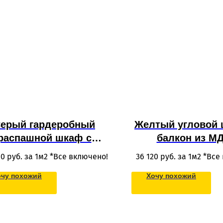
ерый гардеробный
Желтый угловой 
распашной шкаф с
балкон из М
ресолью и ящиками из
фрезеровко
00
руб. за 1м2 *Все включено!
36 120
руб. за 1м2 *Все
МДФ для одежды в
встроенной т
очу похожий
Хочу похожий
толок в современном
стиле